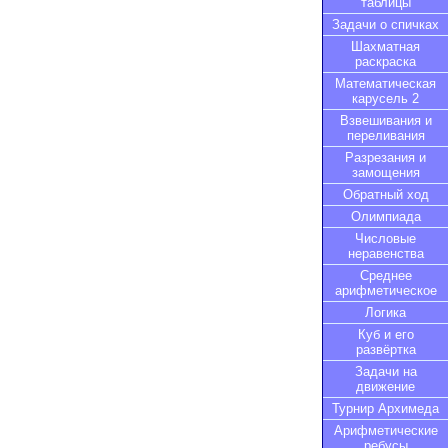
таблицы
Задачи о спичках
Шахматная
раскраска
Математическая
карусель 2
Взвешивания и
переливания
Разрезания и
замощения
Обратный ход
Олимпиада
Числовые
неравенства
Среднее
арифметическое
Логика
Куб и его
развёртка
Задачи на
движение
Турнир Архимеда
Арифметические
ребусы