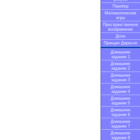
Перебор
Математические
игры
Пространственное
воображение
Доли
Принцип Дирихле
Домашнее
задание 1
Домашнее
задание 2
Домашнее
задание 3
Домашнее
задание 4
Домашнее
задание 5
Домашнее
задание 6
Домашнее
задание 7
Домашнее
задание 8