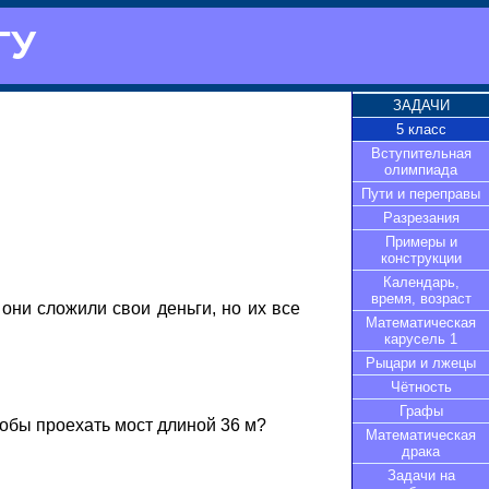
ГУ
ЗАДАЧИ
5 класс
Вступительная
олимпиада
Пути и переправы
Разрезания
Примеры и
конструкции
Календарь,
время, возраст
 они сложили свои деньги, но их все
Математическая
карусель 1
Рыцари и лжецы
Чётность
Графы
тобы проехать мост длиной 36 м?
Математическая
драка
Задачи на