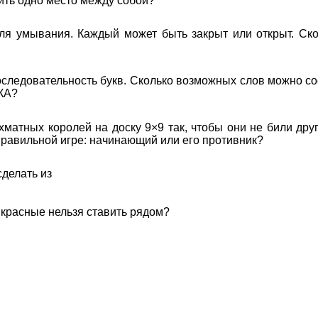
лить одно место между собой?
ля умывания. Каждый может быть закрыт или открыт. Ск
ледовательность букв. Сколько возможных слов можно сос
КА?
матных королей на доску 9×9 так, чтобы они не били друг
 правильной игре: начинающий или его противник?
делать из
о красные нельзя ставить рядом?