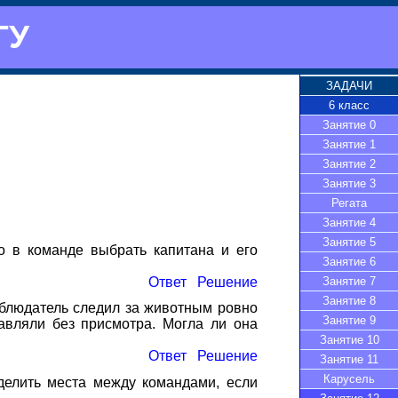
ГУ
ЗАДАЧИ
6 класс
Занятие 0
Занятие 1
Занятие 2
Занятие 3
Регата
Занятие 4
Занятие 5
о в команде выбрать капитана и его
Занятие 6
Ответ
Решение
Занятие 7
Занятие 8
аблюдатель следил за животным ровно
Занятие 9
авляли без присмотра. Могла ли она
Занятие 10
Ответ
Решение
Занятие 11
Карусель
делить места между командами, если