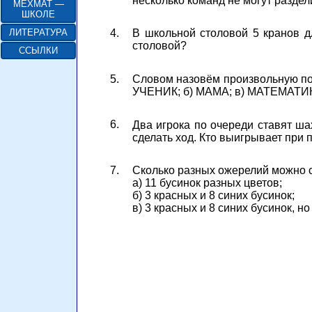
несколько команд не могут разде
МЕХМАТ —
ШКОЛЕ
4.
ЛИТЕРАТУРА
В школьной столовой 5 кранов д
столовой?
ССЫЛКИ
5.
Словом назовём произвольную пос
УЧЕНИК; б) МАМА; в) МАТЕМАТИ
6.
Два игрока по очереди ставят шах
сделать ход. Кто выигрывает при
7.
Сколько разных ожерелий можно с
а) 11 бусинок разных цветов;
б) 3 красных и 8 синих бусинок;
в) 3 красных и 8 синих бусинок, н