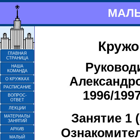
МАЛЫ
Кружо
ГЛАВНАЯ
СТРАНИЦА
Руковод
НАША
КОМАНДА
Александр
О КРУЖКАХ
РАСПИСАНИЕ
1996/199
ВОПРОС-
ОТВЕТ
ЛЕКЦИИ
Занятие 1 (
МАТЕРИАЛЫ
ЗАНЯТИЙ
Ознакомител
АРХИВ
МАЛЫЙ