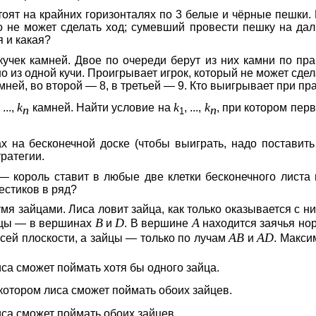
тоят на крайних горизонталях по 3 белые и чёрные пешки
кто не может сделать ход; сумевший провести пешку на дал
 и какая?
учек камней. Двое по очереди берут из них камни по пра
 из одной кучи. Проигрывает игрок, который не может сдел
амней, во второй — 8, в третьей — 9. Кто выигрывает при пр
k
k
k
, ...,
камней. Найти условие на
, ...,
, при котором пер
n
n
1
ах на бесконечной доске (чтобы выиграть, надо поставить
ратегии.
— король ставит в любые две клетки бесконечного листа 
естиков в ряд?
умя зайцами. Лиса ловит зайца, как только оказывается с ни
B
D
A
йцы — в вершинах
и
. В вершине
находится заячья нор
AB
AD
всей плоскости, а зайцы — только по лучам
и
. Макси
иса сможет поймать хотя бы одного зайца.
 котором лиса сможет поймать обоих зайцев.
иса сможет поймать обоих зайцев.