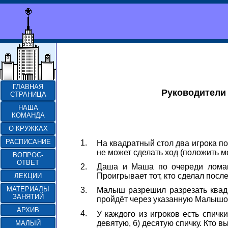
ГЛАВНАЯ
Руководители
СТРАНИЦА
НАША
КОМАНДА
О КРУЖКАХ
РАСПИСАНИЕ
1.
На квадратный стол два игрока по
не может сделать ход (положить м
ВОПРОС-
ОТВЕТ
2.
Даша и Маша по очереди ломают
Проигрывает тот, кто сделал посл
ЛЕКЦИИ
МАТЕРИАЛЫ
3.
Малыш разрешил разрезать квадр
ЗАНЯТИЙ
пройдёт через указанную Малышом
АРХИВ
4.
У каждого из игроков есть спичк
девятую, б) десятую спичку. Кто 
МАЛЫЙ