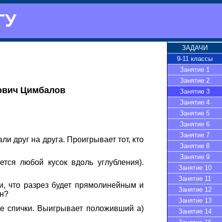
ГУ
ЗАДАЧИ
9-11 классы
Занятие 1
Занятие 2
ович Цимбалов
Занятие 3
Занятие 4
Занятие 5
Занятие 6
Занятие 7
и друг на друга. Проигрывает тот, кто
Занятие 8
Занятие 9
ся любой кусок вдоль углубления).
Занятие 10
Занятие 11
и, что разрез будет прямолинейным и
Занятие 12
он?
Занятие 13
ве спички. Выигрывает положивший а)
Занятие 14