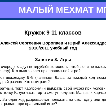
МАЛЫЙ МЕХМАТ М
Кружок 9-11 классов
 Алексей Сергеевич Воропаев и Юрий Александр
2010/2011 учебный год
Занятие 3. Игры
 очереди кладут пятирублёвые монеты, чтобы они не налезал
онету). Кто выигрывает при правильной игре?
 шоколадку 6×8 (начинает Даша, за каждый ход ломает
едний разлом. Кто выиграет?
атный, торт Карлсону (и выбрать свой кусок) при услови
 точку. Какую часть торта смогут получить Малыш и Карлс
и. За один ход разрешается положить на стол одну или д
выигрывает при правильной игре?