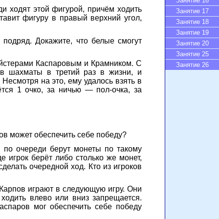
Занятие 16
ди ходят этой фигурой, причём ходить
Занятие 17
ставит фигуру в правый верхний угол,
Занятие 18
Занятие 19
подряд. Докажите, что белые смогут
Занятие 20
Занятие 25
ейстерами Каспаровым и Крамником. С
Занятие 26
в шахматы в третий раз в жизни, и
есмотря на это, ему удалось взять в
тся 1 очко, за ничью — пол-очка, за
оков может обеспечить себе победу?
и по очереди берут монеты по такому
 игрок берёт либо столько же монет,
сделать очередной ход. Кто из игроков
и Карпов играют в следующую игру. Они
ходить влево или вниз запрещается.
Каспаров мог обеспечить себе победу