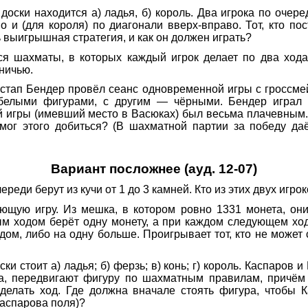
оски находится а) ладья, б) король. Два игрока по очере
о и (для короля) по диагонали вверх-вправо. Тот, кто по
ь выигрышная стратегия, и как он должен играть?
 шахматы, в которых каждый игрок делает по два хода 
ничью.
Остап Бендер провёл сеанс одновременной игры с гроссм
белыми фигурами, с другим — чёрными. Бендер играл 
игры (имевший место в Васюках) был весьма плачевным. Н
смог этого добиться? (В шахматной партии за победу даё
Вариант посложнее (ауд. 12-07)
череди берут из кучи от 1 до 3 камней. Кто из этих двух игр
ющую игру. Из мешка, в котором ровно 1331 монета, он
м ходом берёт одну монету, а при каждом следующем ходе
ом, либо на одну больше. Проигрывает тот, кто не может 
и стоит а) ладья; б) ферзь; в) конь; г) король. Каспаров 
а, передвигают фигуру по шахматным правилам, причём 
сделать ход. Где должна вначале стоять фигура, чтобы 
Каспарова поля)?