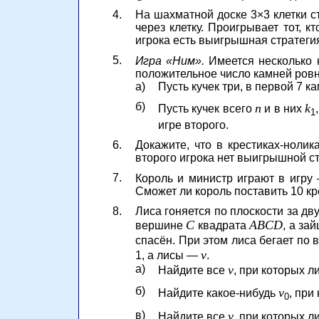
4.
На шахматной доске 3×3 клетки с
через клетку. Проигрывает тот, 
игрока есть выигрышная стратегия
5.
Игра «Ним».
Имеется несколько к
положительное число камней ровно
а)
Пусть кучек три, в первой 7 к
б)
n
k
Пусть кучек всего
и в них
1
игре второго.
6.
Докажите, что в крестиках-нолик
второго игрока нет выигрышной ст
7.
Король и министр играют в игру 
Сможет ли король поставить 10 кр
8.
Лиса гоняется по плоскости за дв
C
ABCD
вершине
квадрата
, а за
спасён. При этом лиса бегает по 
v
1, а лисы —
.
а)
v
Найдите все
, при которых л
б)
v
Найдите какое-нибудь
, при
0
в)
v
Найдите все
, при которых л