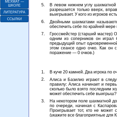
МЕХМАТ —
5.
В левом нижнем углу шахматной д
ШКОЛЕ
разрешается только вверх, вправ
ЛИТЕРАТУРА
выигрывает. У кого из игроков ест
ССЫЛКИ
6.
Двойными шахматами называются
обеспечить себе по крайней мере 
7.
Гроссмейстер (старший мастер) 
одним из соперников он играл 
предыдущий опыт одновременной 
этом сеансе одно очко. Как он 
поражение — 0 очков.)
1.
В куче 20 камней. Два игрока по о
2.
Алиса и Базилио играют в следу
правилу: Алиса начинает и первы
сколько было взято последним ход
может обеспечить себе выигрыш?
3.
На некотором поле шахматной доск
по очереди, начиная с Каспаров
Проигрывает тот, кто не может 
(укажите все благоприятные для 