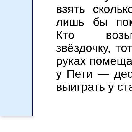
взять скольк
лишь бы пом
Кто возь
звёздочку, то
руках помещае
у Пети — дес
выиграть у ст