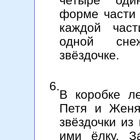
четыре оди
форме части 
каждой част
одной сн
звёздочке.
6.
В коробке ле
Петя и Женя
звёздочки из
ими ёлку. З