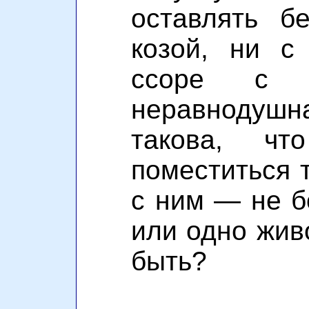
оставлять б
козой, ни с
ссоре с 
неравнодушна
такова, ч
поместиться т
с ним — не б
или одно живо
быть?