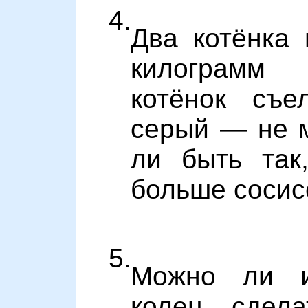
4.
Два котёнка
килограмм
котёнок съе
серый — не 
ли быть так
больше сосисо
5.
Можно ли и
колец сдела