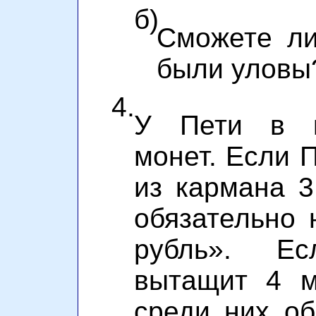
б)
Сможете ли
были уловы
4.
У Пети в к
монет. Если 
из кармана 3
обязательно 
рубль». Е
вытащит 4 м
среди них об