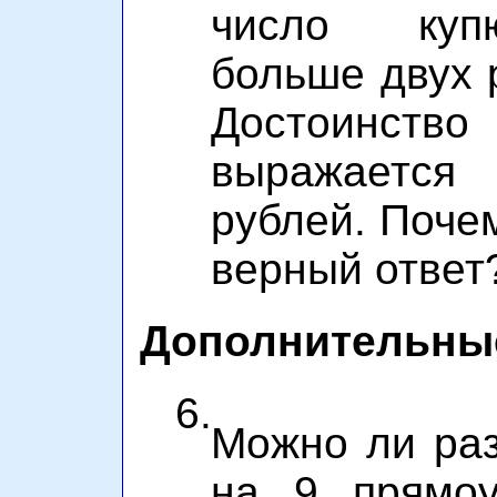
число куп
больше двух р
Достоинств
выражаетс
рублей. Почем
верный ответ
Дополнительны
6.
Можно ли раз
на 9 прямоу