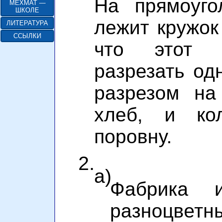
На прямоуго
МЕХМАТ —
ШКОЛЕ
лежит кружок
ЛИТЕРАТУРА
ССЫЛКИ
что этот 
разрезать о
разрезом на
хлеб, и кол
поровну.
2.
а)
Фабрика и
разноцвет