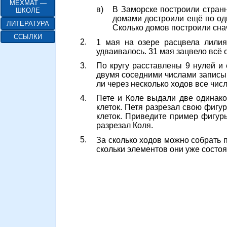
МЕХМАТ —
в)
В Заморске построили стран
ШКОЛЕ
домами достроили ещё по одн
ЛИТЕРАТУРА
Сколько домов построили сн
ССЫЛКИ
2.
1 мая на озере расцвела лилия
удваивалось. 31 мая зацвело всё 
3.
По кругу расставлены 9 нулей и
двумя соседними числами записыва
ли через несколько ходов все чис
4.
Пете и Коле выдали две одинако
клеток. Петя разрезал свою фигур
клеток. Приведите пример фигуры
разрезал Коля.
5.
За сколько ходов можно собрать п
скольки элементов они уже состоя