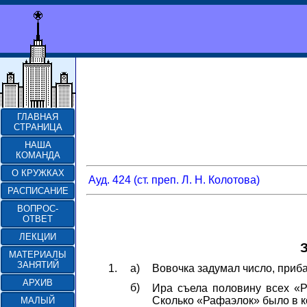
ГЛАВНАЯ
СТРАНИЦА
НАША
КОМАНДА
О КРУЖКАХ
Ауд. 424 (ст. преп. Л. Н. Колотова)
РАСПИСАНИЕ
ВОПРОС-
ОТВЕТ
ЛЕКЦИИ
З
МАТЕРИАЛЫ
ЗАНЯТИЙ
1.
а)
Вовочка задумал число, приба
АРХИВ
б)
Ира съела половину всех «Р
Сколько «Рафаэлок» было в 
МАЛЫЙ