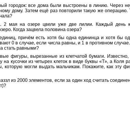
ный городок: все дома были выстроены в линию. Через н
ому дому. Затем ещё раз повторили такую же операцию. Т
ачала?
. 2 мая на озере цвели уже две лилии. Каждый день к
озеро. Когда зацвела половина озера?
 единиц, причём есть хотя бы одна едининца и хотя бы о
ют 0 в случае, если числа равны, и 1 в противном случае
ла стать равными?
вые фигуры, вырезанные из клетчатой бумаги. Известно,
у на кусочки из четырех клеток в виде буквы «Т», а Коля р
, которую могли выдать мальчикам. Покажите, как эту фиг
аззл из 2000 элементов, если за один ход считать соединени
т)?