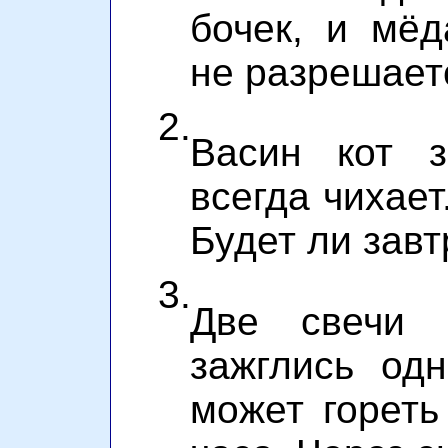
бочек, и мё
не разрешает
2.
Васин кот 
всегда чихает
Будет ли зав
3.
Две свечи 
зажглись од
может гореть