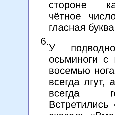
стороне ка
чётное числ
гласная букв
6.
У подводн
осьминоги с
восемью ногам
всегда лгут, 
всегда г
Встретились 