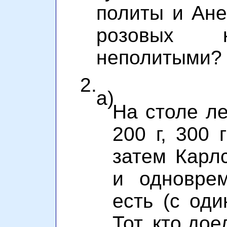
политы и Ане
розовых к
неполитыми?
2.
а)
На столе л
200 г, 300 
затем Карл
и одновре
есть (с оди
Тот, кто дое