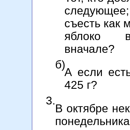
следующе
съесть как 
яблоко 
вначале?
б)
А если ест
425 г?
3.
В октябре нек
понедельника