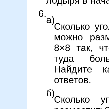
лодыря в нач
6.
а)
Сколько уго
можно разм
8×8 так, ч
туда бол
Найдите к
ответов.
б)
Сколько у