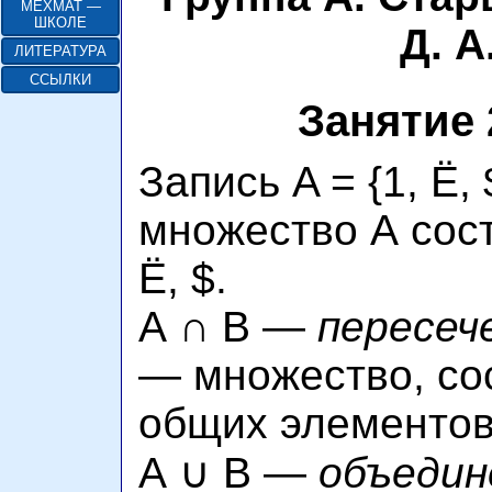
МЕХМАТ —
ШКОЛЕ
Д. А
ЛИТЕРАТУРА
ССЫЛКИ
Занятие 
Запись A = {1, Ё, 
множество А сост
Ё, $.
A ∩ B —
пересеч
— множество, со
общих элементов
A ∪ B —
объедин