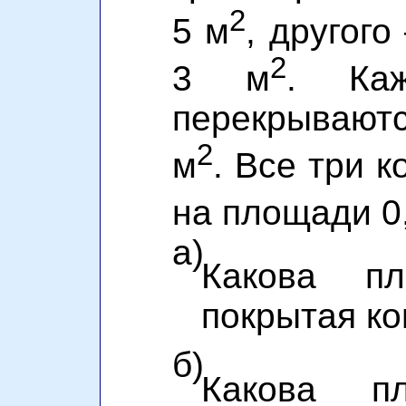
2
5 м
, другого
2
3 м
. Ка
перекрывают
2
м
. Все три 
на площади 0
а)
Какова п
покрытая к
б)
Какова пл