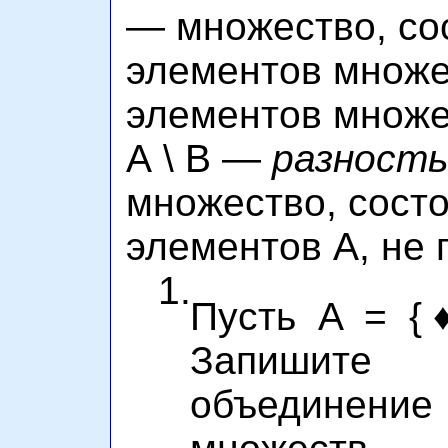
— множество, со
элементов множе
элементов множе
A \ B —
разност
множество, сост
элементов А, не
1.
Пусть A = {♦,
Запишите 
объедине