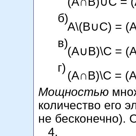
(A∩B)∪C = 
б)
A\(B∪C) = (A
в)
(A∪B)\C = (
г)
(A∩B)\C = (
Мощностью
множ
количество его э
не бесконечно). О
4.