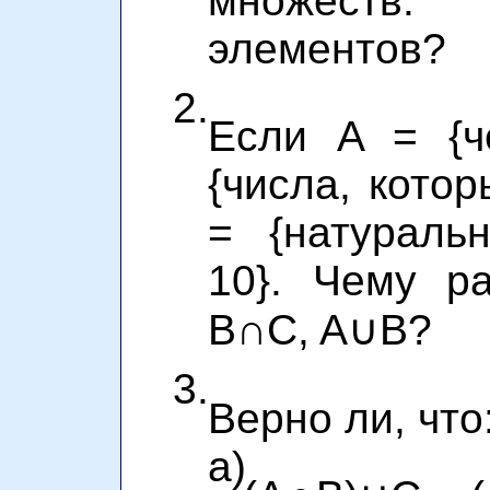
множеств.
элементов?
2.
Если A = {ч
{числа, котор
= {натураль
10}. Чему р
B∩C, A∪B?
3.
Верно ли, что
а)