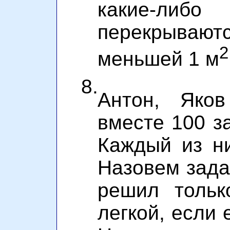
какие-ли
перекрывают
2
меньшей 1 м
8.
Антон, Яко
вместе 100 з
Каждый из н
Назовем зада
решил тольк
легкой, если 