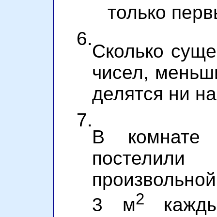
только пер
6.
Сколько суще
чисел, меньш
делятся ни на 
7.
В комнате
постели
произвольно
2
3 м
каждый