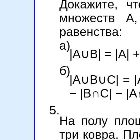
Докажите, ч
множеств A
равенства:
а)
|A∪B| = |A| +
б)
|A∪B∪C| = |A
− |B∩C| − |
5.
На полу пло
три ковра. П