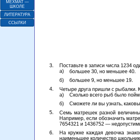
МЕХМАТ —
ШКОЛЕ
ЛИТЕРАТУРА
ССЫЛКИ
3.
Поставьте в записи числа 1234 оди
а)
большее 30, но меньшее 40.
б)
большее 9, но меньшее 19.
4.
Четыре друга пришли с рыбалки. Ка
а)
Сколько всего рыб было пой
б)
Сможете ли вы узнать, каков
5.
Семь матрешек разной величины
Например, если обозначить матреш
7654321 и 1436752 — недопустим
6.
На кружке каждая девочка знако
наименьшее количество школьник