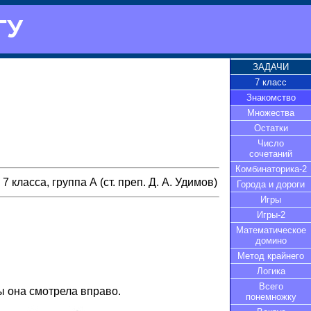
ГУ
ЗАДАЧИ
7 класс
Знакомство
Множества
Остатки
Число
сочетаний
Комбинаторика-2
7 класса, группа А (ст. преп. Д. А. Удимов)
Города и дороги
Игры
Игры-2
Математическое
домино
Метод крайнего
Логика
Всего
ы она смотрела вправо.
понемножку