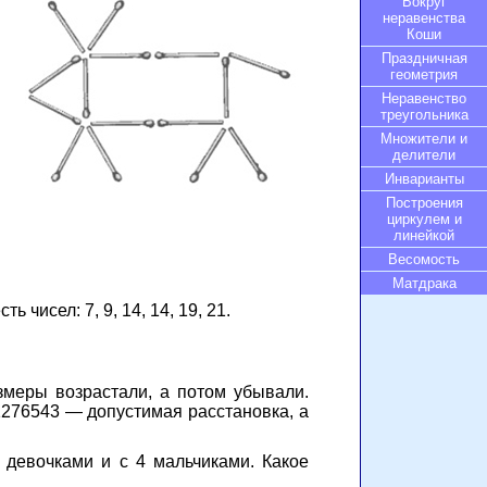
Вокруг
неравенства
Коши
Праздничная
геометрия
Неравенство
треугольника
Множители и
делители
Инварианты
Построения
циркулем и
линейкой
Весомость
Матдрака
чисел: 7, 9, 14, 14, 19, 21.
меры возрастали, а потом убывали.
 1276543 — допустимая расстановка, а
 девочками и с 4 мальчиками. Какое