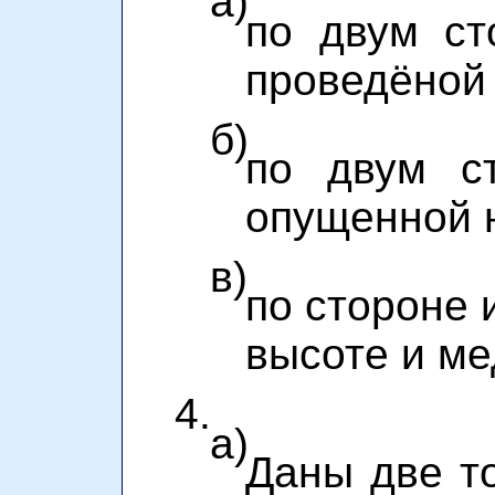
а)
по двум ст
проведёной 
б)
по двум с
опущенной н
в)
по стороне 
высоте и ме
4.
а)
Даны две то