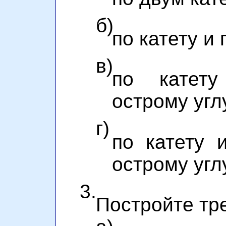
б)
по катету и 
в)
по катет
острому угл
г)
по катету 
острому угл
3.
Постройте тре