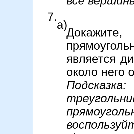
все вершин
7.
а)
Докажите,
прямоуголь
является д
около него 
Подсказ
треуг
прямоуг
воспользуй