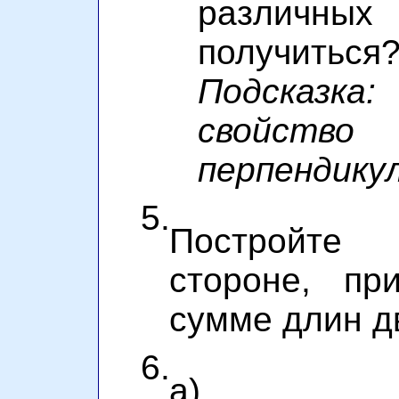
различн
получиться
Подсказк
свойств
перпендикул
5.
Постройте
стороне, пр
сумме длин дв
6.
а)