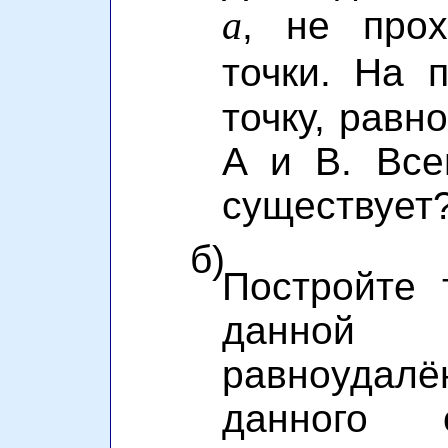
a
, не про
точки. На
точку, равн
A и B. Все
существует
б)
Постройте 
данной 
равноудал
данного о