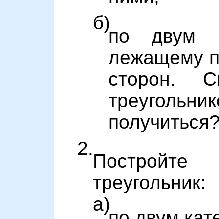
б)
по двум с
лежащему пр
сторон. С
треугол
получиться
2.
Постройте
треугольник:
а)
по двум кат