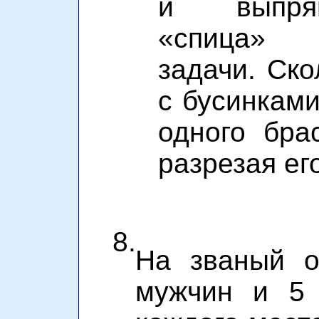
и выпрям
«спица»
задачи. Ско
с бусинками
одного бра
разрезая ег
8.
На званый о
мужчин и 5 