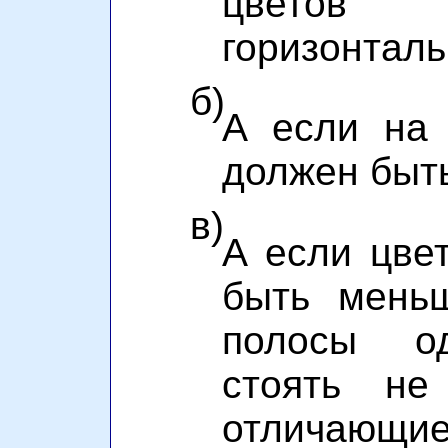
цветов
горизонтал
б)
А если на 
должен быт
в)
А если цве
быть мень
полосы од
стоять не
отличающи