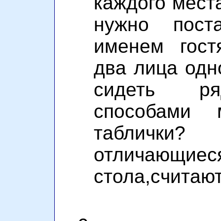
каждого мест
нужно пост
именем гост
два лица одн
сидеть ря
способами 
табличк
отличающи
стола,считаю