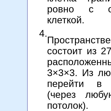
ровно с о
клеткой.
4.
Пространст
состоит из 27
расположен
3×3×3. Из л
перейти в
(через любу
потолок).