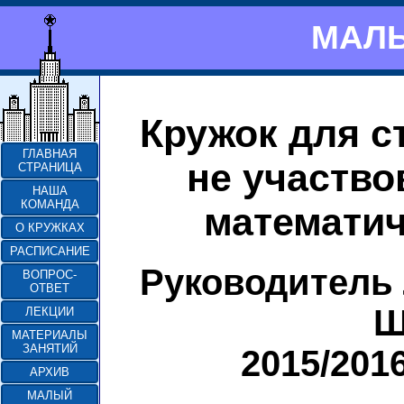
МАЛЫ
Кружок для с
ГЛАВНАЯ
не участво
СТРАНИЦА
НАША
КОМАНДА
математич
О КРУЖКАХ
РАСПИСАНИЕ
Руководитель
ВОПРОС-
ОТВЕТ
Ш
ЛЕКЦИИ
МАТЕРИАЛЫ
ЗАНЯТИЙ
2015/201
АРХИВ
МАЛЫЙ