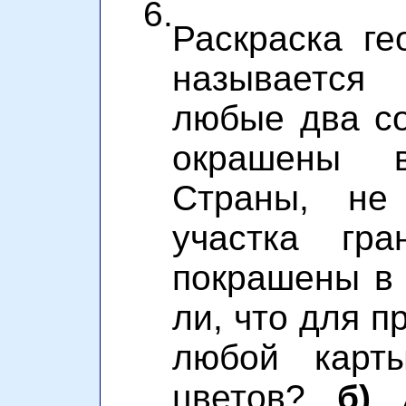
6.
Раскраска ге
называется 
любые два со
окрашены 
Страны, не
участка гра
покрашены в 
ли, что для п
любой карты
цветов?
б)
А