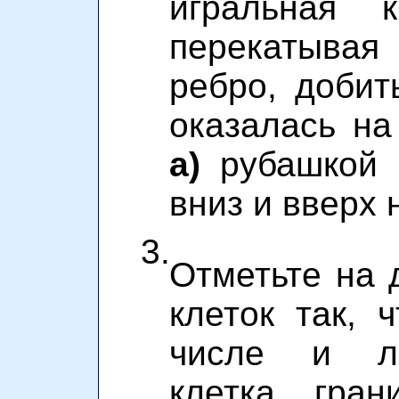
игральная 
перекатывая
ребро, добит
оказалась на
а)
рубашкой 
вниз и вверх 
3.
Отметьте на 
клеток так, 
числе и лю
клетка гран