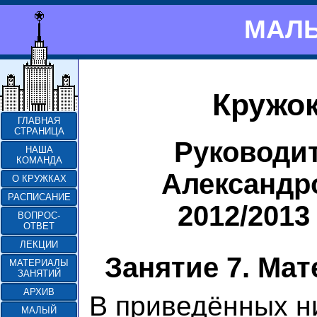
МАЛЫ
Кружок
ГЛАВНАЯ
СТРАНИЦА
Руководи
НАША
КОМАНДА
Александр
О КРУЖКАХ
РАСПИСАНИЕ
2012/2013
ВОПРОС-
ОТВЕТ
ЛЕКЦИИ
Занятие 7. Ма
МАТЕРИАЛЫ
ЗАНЯТИЙ
АРХИВ
В приведённых н
МАЛЫЙ