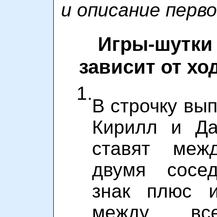
и описание перво
Игры-шутки 
зависит от хо
1.
В строчку вы
Кирилл и Да
ставят межд
двумя сосе
знак плюс и
между все