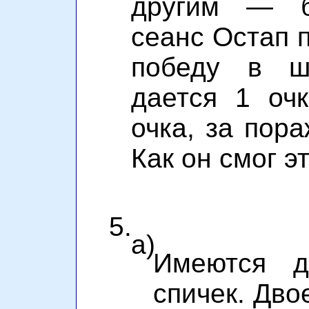
другим — б
сеанс Остап п
победу в ш
дается 1 очк
очка, за пор
Как он смог э
5.
а)
Имеются д
спичек. Дво