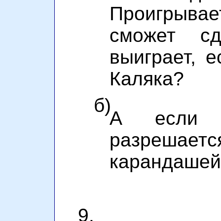
Проигрыва
сможет сд
выиграет, е
Каляка?
б)
А если 
разрешаетс
карандашей
9.