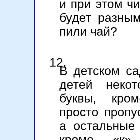
и при этом ч
будет разным
пили чай?
12.
В детском са
детей неко
буквы, кро
просто пропу
а остальные 
кроме «к»