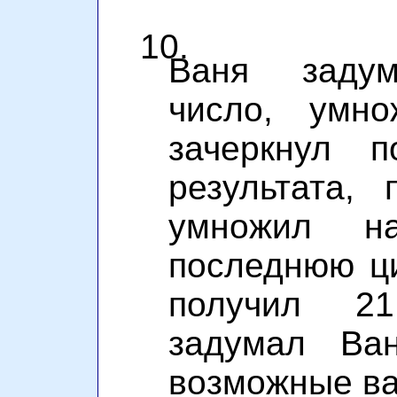
10.
Ваня задум
число, умн
зачеркнул 
результата, 
умножил н
последнюю ци
получил 2
задумал Ва
возможные ва