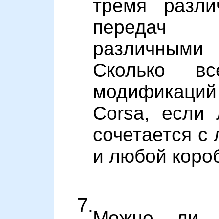
тремя разли
передач
различным
Сколько вс
модификаций
Corsa, если 
сочетается с
и любой коро
7.
Можно ли к