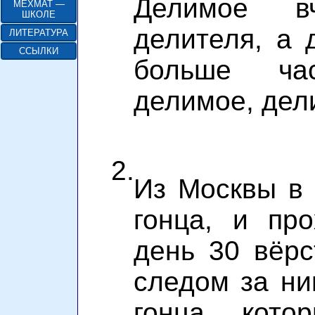
Делимое в
МЕХМАТ —
ШКОЛЕ
делителя, а 
ЛИТЕРАТУРА
ССЫЛКИ
больше час
делимое, дели
2.
Из Москвы в 
гонца, и пр
день 30 вёрс
следом за ни
гонца, кото