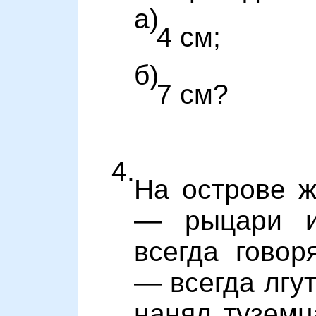
а)
4 см;
б)
7 см?
4.
На острове ж
— рыцари и
всегда говор
— всегда лгу
нанял туземц