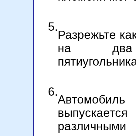
5.
Разрежьте ка
на два 
пятиугольника
6.
Автомобил
выпускае
различными