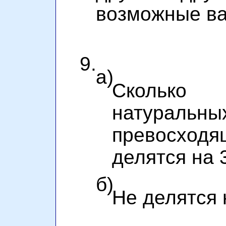
возможные ва
9.
а)
Сколько
натураль
превосходя
делятся на 
б)
Не делятся н