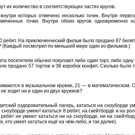
ут их количество в соответствующих частях кругов.
внутри которых отмечено несколько точек. Внутри первго
меченные точки. Внутри обоих кругов одновременно на
0 ребят. На приключенческий фильм было продано 87 билет
й? (Каждый посмотрел по меньшей мере один из фильмов.)
та посетители обычно покупают либо один торт, либо одну 
ыло продано 57 тортов и 36 коробок конфет. Сколько было 
занимаются в музыкальном кружке, 21 — в математическом. 
 не ходит ни в один из двух кружков?
детский оздоровительный лагерь, кататься на сноуборде ум
 сноуборде умеют кататься 8 ребят, на скейтборде и на ро
о ребят не умеют кататься ни на сноуборде, ни на скейтбо
, кто умеет кататься ещё на чём-либо, и так далее).