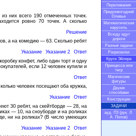
Переливания
Предновогодний
 из них всего 190 отмеченных точек.
Оливье
ходится ровно 70 точек. А сколько
Математическая
карусель
Решение
Всюду идут
дороги
ов, а на комедию — 63. Сколько ребят
Разные задачи
Указание
Указание 2
Ответ
Разрезалки
Круги Эйлера
коробку конфет, либо один торт и одну
Принцесса или
покупателей, если 12 человек купили и
тигр
Магические
Ответ
фигуры
Сколько человек посещают оба кружка,
Двумя
способами
Указание
Ответ
Конструкции
еют 30 ребят, на скейтборде — 28, на
ЗАДАЧИ
ликах — 10, на сноуборде и на роликах
ауд. П3 (рук. Л.
рде, ни на роликах? (В число умеющих
А. Попов)
Указание
Указание 2
Ответ