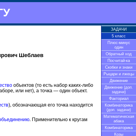
ГУ
ЗАДАЧИ
5 класс
Плюс-минус
один
Обратный ход
ирович Шеблаев
Посчитай-ка
Скобки и знаки
Рыцари и лжецы
Движение
ество
объектов (то есть набор каких-либо
Движение (доп.
боре, или нет), а точка — один объект.
задачи)
Факториал
еств
), обозначающая его точка находится
Комбинаторика
(доп. задачи)
Математическая
объединению
. Применительно к кругам
абака
Комбинаторика
Козы