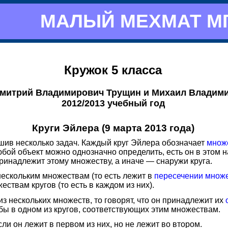
МАЛЫЙ МЕХМАТ М
Кружок 5 класса
Дмитрий Владимирович Трущин и Михаил Владим
2012/2013 учебный год
Круги Эйлера (9 марта 2013 года)
ешив несколько задач. Каждый круг Эйлера обозначает
множ
бой объект можно однозначно определить, есть он в этом на
 принадлежит этому множеству, а иначе — снаружи круга.
нескольким множествам (то есть лежит в
пересечении множ
ствам кругов (то есть в каждом из них).
з нескольких множеств, то говорят, что он принадлежит их
я бы в одном из кругов, соответствующих этим множествам.
если он лежит в первом из них, но не лежит во втором.