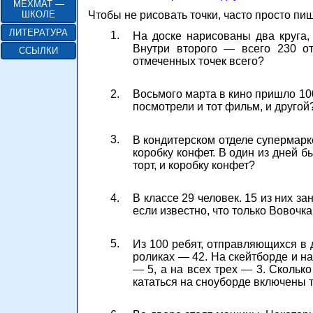
МЕХМАТ —
Чтобы не рисовать точки, часто просто пиш
ШКОЛЕ
ЛИТЕРАТУРА
1.
На доске нарисованы два круга, 
Внутри второго — всего 230 от
ССЫЛКИ
отмеченных точек всего?
2.
Восьмого марта в кино пришло 10
посмотрели и тот фильм, и друго
3.
В кондитерском отделе супермарке
коробку конфет. В один из дней б
торт, и коробку конфет?
4.
В классе 29 человек. 15 из них 
если известно, что только Вовочка
5.
Из 100 ребят, отправляющихся в 
роликах — 42. На скейтборде и на
— 5, а на всех трех — 3. Скольк
кататься на сноуборде включены те