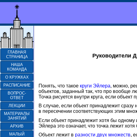
ГЛАВНАЯ
Руководители 
СТРАНИЦА
НАША
КОМАНДА
О КРУЖКАХ
РАСПИСАНИЕ
Понять, что такое
круги Эйлера
, можно, р
объектов, заданный так, что про вообще лю
ВОПРОС-
Точка рисуется внутри круга, если объект
ОТВЕТ
В случае, если объект принадлежит сразу 
ЛЕКЦИИ
в пересечении соответствующих этим множе
МАТЕРИАЛЫ
ЗАНЯТИЙ
Если объект принадлежит хотя бы одному и
Эйлера это означает, что точка лежит хот
АРХИВ
МАЛЫЙ
Объект лежит в
разности двух множеств
, 