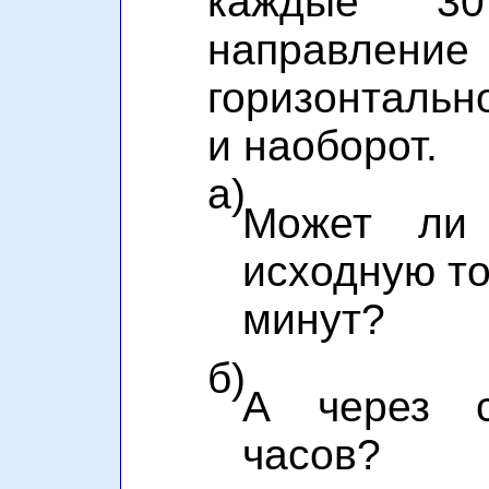
каждые 3
направление
горизонтальн
и наоборот.
а)
Может ли
исходную то
минут?
б)
А через 
часов?