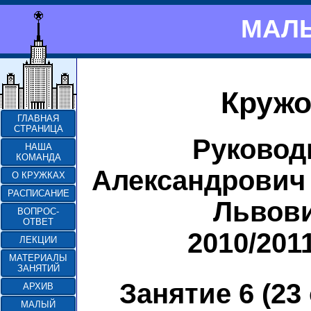
МАЛЫ
Кружо
ГЛАВНАЯ
СТРАНИЦА
Руковод
НАША
КОМАНДА
Александрович 
О КРУЖКАХ
РАСПИСАНИЕ
Львови
ВОПРОС-
ОТВЕТ
2010/201
ЛЕКЦИИ
МАТЕРИАЛЫ
ЗАНЯТИЙ
Занятие 6 (23
АРХИВ
МАЛЫЙ