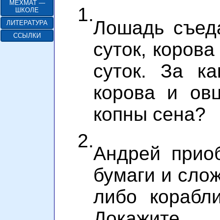
МЕХМАТ —
1.
ШКОЛЕ
Лошадь съеда
ЛИТЕРАТУРА
ССЫЛКИ
суток, корова
суток. За к
корова и ов
копны сена?
2.
Андрей прио
бумаги и сло
либо корабли
Докажите