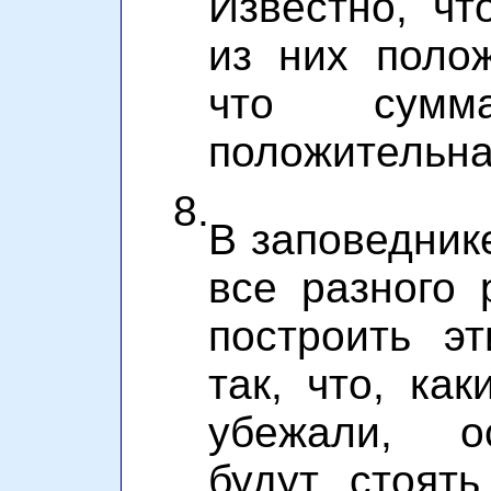
Известно, ч
из них полож
что сумм
положительна
8.
В заповедник
все разного 
построить э
так, что, ка
убежали, о
будут стоят