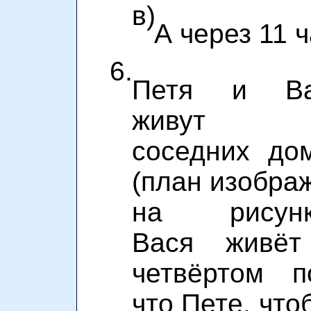
в)
А через 11 
6.
Петя и Ва
живут
соседних до
(план изобра
на рисунк
Вася живё
четвёртом п
что Пете, чт