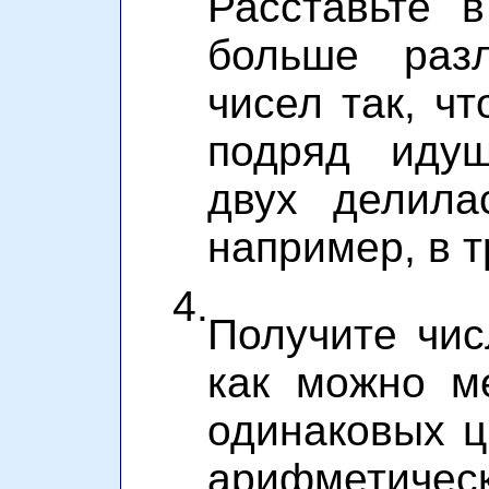
Расставьте 
больше разл
чисел так, ч
подряд иду
двух делила
например, в тр
4.
Получите чи
как можно м
одинаковых ц
арифметиче