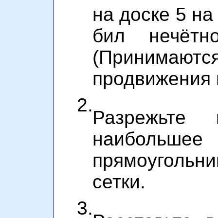
на доске 5 на
бил нечётн
(Приним
продвижения 
2.
Разрежьте
наибольшее
прямоуголь
сетки.
3.