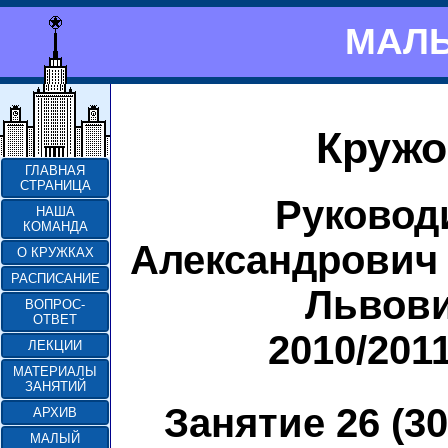
МАЛЫ
Кружо
ГЛАВНАЯ
СТРАНИЦА
Руковод
НАША
КОМАНДА
Александрович 
О КРУЖКАХ
РАСПИСАНИЕ
Львови
ВОПРОС-
ОТВЕТ
2010/201
ЛЕКЦИИ
МАТЕРИАЛЫ
ЗАНЯТИЙ
Занятие 26 (30
АРХИВ
МАЛЫЙ