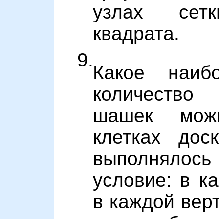
узлах сет
квадрата.
9.
Какое наиб
количество
шашек мож
клетках дос
выполнял
условие: в к
в каждой вер