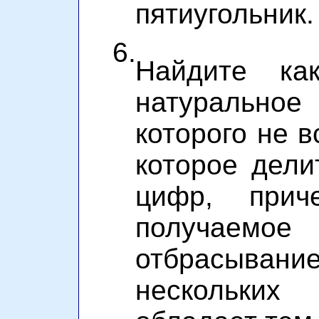
пятиугольник.
6.
Найдите ка
натуральное
которого не в
которое дели
цифр, прич
получае
отбрасыва
нескольких