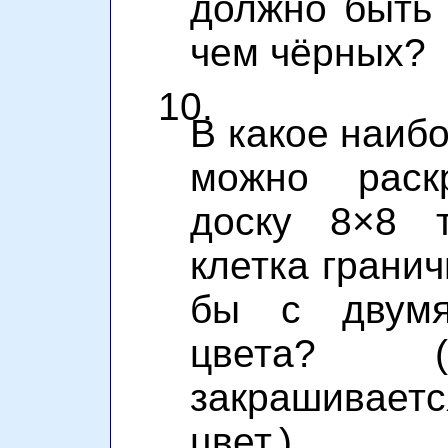
должно быть 
чем чёрных?
10.
В какое наиб
можно раск
доску 8×8 т
клетка гранич
бы с двумя
цвета? (
закрашивает
цвет.)