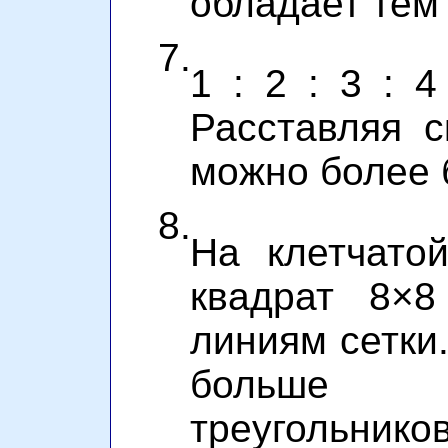
обладает тем
7.
1 : 2 : 3 : 4
Расставляя с
можно более б
8.
На клетчато
квадрат 8×8
линиям сетки
больше р
треугольник