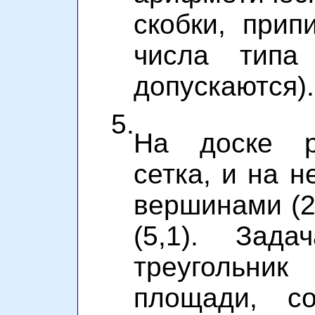
скобки, припи
числа тип
допускаются).
5.
На доске ри
сетка, и на н
вершинами (2,0)
(5,1). Зад
треуголь
площади, с