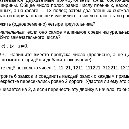
азвевается двухцветный прямоугольный флаг, состоящ
ширины. Общее число полос равно числу пленных, наход
ных, а на флаге — 12 полос; затем два пленных сбежали.
лага и ширина полос не изменились, а число полос стало р
ложить (одновременно) четыре треугольника?
чательным,
если оно самое маленькое среди натуральных 
9-го замечательного числа?
c
x
z
−
)…(
−
)=0.
” Напишите вместо пропуска число (прописью, а не ци
 возможно, придётся добавить окончание).
 ещё несколько чисел: 1, 11, 21, 1211, 111221, 312211, 13
роить 6 замков и соединить каждый замок с каждым прямы
екрёстке пересекались ровно 2 дороги. Удастся ли ему это 
чивается на 2, а если перенести эту двойку в начало, то он