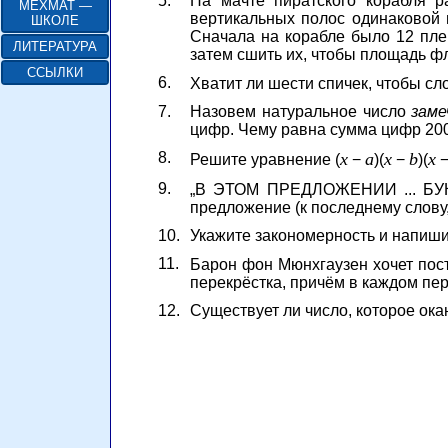
5.
На мачте пиратского корабля р
МЕХМАТ —
вертикальных полос одинаковой 
ШКОЛЕ
Сначала на корабле было 12 плен
ЛИТЕРАТУРА
затем сшить их, чтобы площадь ф
ССЫЛКИ
6.
Хватит ли шести спичек, чтобы с
7.
Назовем натуральное число
заме
цифр. Чему равна сумма цифр 200
8.
x
a
x
b
x
Решите уравнение (
−
)(
−
)(
9.
„В ЭТОМ ПРЕДЛОЖЕНИИ ... БУКВ.
предложение (к последнему слову,
10.
Укажите закономерность и напишите
11.
Барон фон Мюнхгаузен хочет пост
перекрёстка, причём в каждом пер
12.
Существует ли число, которое окан