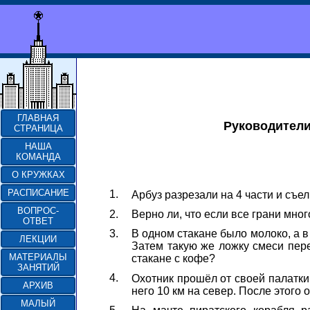
ГЛАВНАЯ
Руководители
СТРАНИЦА
НАША
КОМАНДА
О КРУЖКАХ
РАСПИСАНИЕ
1.
Арбуз разрезали на 4 части и съел
ВОПРОС-
2.
Верно ли, что если все грани мно
ОТВЕТ
3.
В одном стакане было молоко, а в
ЛЕКЦИИ
Затем такую же ложку смеси пере
МАТЕРИАЛЫ
стакане с кофе?
ЗАНЯТИЙ
4.
Охотник прошёл от своей палатки 
АРХИВ
него 10 км на север. После этого 
МАЛЫЙ