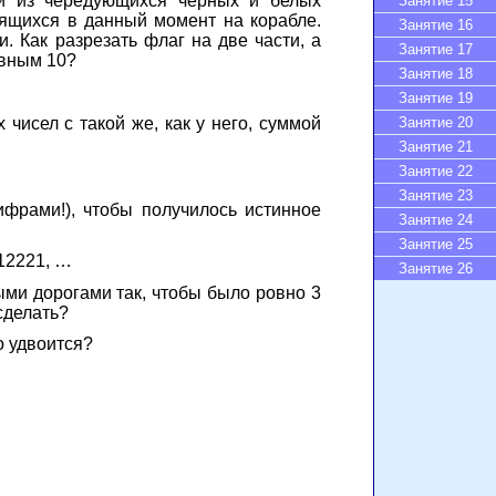
ий из чередующихся чёрных и белых
Занятие 15
ящихся в данный момент на корабле.
Занятие 16
 Как разрезать флаг на две части, а
Занятие 17
авным 10?
Занятие 18
Занятие 19
Занятие 20
чисел с такой же, как у него, суммой
Занятие 21
Занятие 22
Занятие 23
фрами!), чтобы получилось истинное
Занятие 24
Занятие 25
112221, …
Занятие 26
ми дорогами так, чтобы было ровно 3
сделать?
о удвоится?