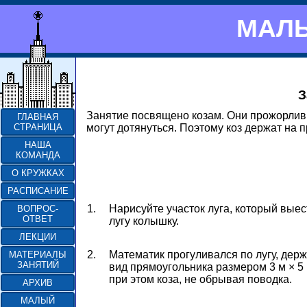
МАЛЫ
З
Занятие посвящено козам. Они прожорливы
ГЛАВНАЯ
могут дотянуться. Поэтому коз держат на п
СТРАНИЦА
НАША
КОМАНДА
О КРУЖКАХ
РАСПИСАНИЕ
1.
Нарисуйте участок луга, который выес
ВОПРОС-
ОТВЕТ
лугу колышку.
ЛЕКЦИИ
2.
Математик прогуливался по лугу, держ
МАТЕРИАЛЫ
ЗАНЯТИЙ
вид прямоугольника размером
3 м × 5
при этом коза, не обрывая поводка.
АРХИВ
МАЛЫЙ