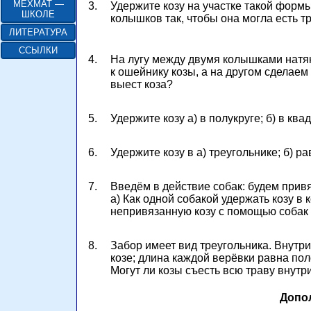
МЕХМАТ —
3.
Удержите козу на участке такой форм
ШКОЛЕ
колышков так, чтобы она могла есть тр
ЛИТЕРАТУРА
ССЫЛКИ
4.
На лугу между двумя колышками натян
к ошейнику козы, а на другом сделаем
выест коза?
5.
Удержите козу
а) в полукруге;
б) в ква
6.
Удержите козу в
а) треугольнике;
б) р
7.
Введём в действие собак: будем привя
а) Как
одной собакой удержать козу в 
непривязанную козу с помощью собак 
8.
Забор имеет вид треугольника. Внутри
козе; длина каждой верёвки равна пол
Могут ли козы съесть всю траву внутр
Допо