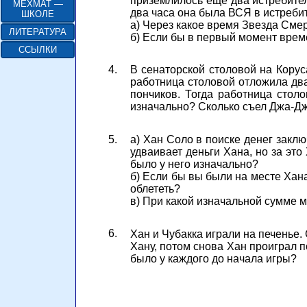
приземлилось ещё два истребител
МЕХМАТ —
два часа она была ВСЯ в истребит
ШКОЛЕ
а) Через какое время Звезда Сме
ЛИТЕРАТУРА
б) Если бы в первый момент време
ССЫЛКИ
4.
В сенаторской столовой на Корус
работница столовой отложила дв
пончиков. Тогда работница стол
изначально? Сколько съел Джа-Д
5.
а) Хан Соло в поиске денег закл
удваивает деньги Хана, но за это 
было у него изначально?
б) Если бы вы были на месте Хана
облететь?
в) При какой изначальной сумме м
6.
Хан и Чубакка играли на печенье.
Хану, потом снова Хан проиграл п
было у каждого до начала игры?