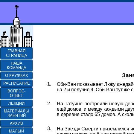
ГЛАВНАЯ
СТРАНИЦА
НАША
КОМАНДА
Заня
О КРУЖКАХ
РАСПИСАНИЕ
1.
Оби-Ван показывает Люку джедайск
на 2 и получил 4. Оби-Ван тут же 
ВОПРОС-
ОТВЕТ
2.
ЛЕКЦИИ
На Татуине построили новую дер
ещё домов, и между каждыми двум
МАТЕРИАЛЫ
в деревне стало 65 домов. А ско
ЗАНЯТИЙ
АРХИВ
3.
На Звезду Смерти приземлился ис
МАЛЫЙ