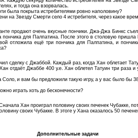
я. Каждую секунду количество истребителей на Звезде См
елях, и тогда она взорвалась.
рти была покрыта истребителями ровно наполовину?
ни на Звезду Смерти село 4 истребителя, через какое вре
анте продают очень вкусные пончики. Джа-Джа Бинкс съел
а пончика для Палпатина. После этого в столовую пришла
овой отложила ещё три пончика для Палпатина, и пончик
жа?
ючил сделку с Джаббой. Каждый раз, когда Хан облетает Та
Хан отдаёт Джаббе 400 у.е. Хан облетел Татуин три раза и у
 Соло, и вам бы предложили такую игру, а у вас было бы 380
ожно играть хоть до бесконечности?
 Сначала Хан проиграл половину своих печенек Чубакке, п
оловину своих Чубакке. В этоге у Хана оказалось 50 печенек
Дополнительные задачи