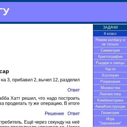
ГУ
ЗАДАЧИ
4 класс
Режем колбасу и
не только
Симметрия
Криптография
Рыцари и лжецы
Части
ссар
Хэллоуин
на 3, прибавил 2, вычел 12, разделил
Разрезания
Множества
Ответ
Лингвистика
бба Хатт решил, что надо построить
Комбинаторика
а проделать ту же операцию. В итоге
АвиаКонструкции
Геометрия
Решение
Ответ
Игра
требитель. Ещё через секунду на неё
''Завоевания''