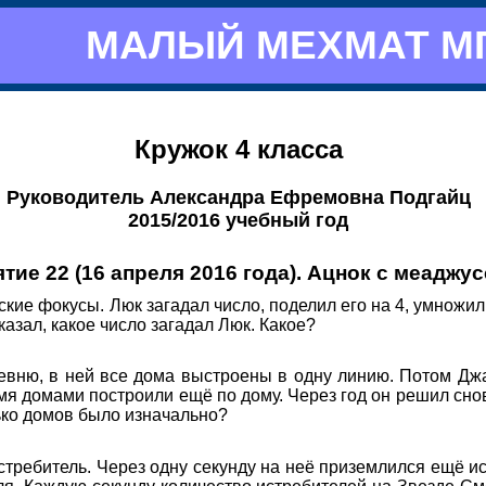
МАЛЫЙ МЕХМАТ М
Кружок 4 класса
Руководитель Александра Ефремовна Подгайц
2015/2016 учебный год
тие 22 (16 апреля 2016 года). Ацнок с меаджу
ие фокусы. Люк загадал число, поделил его на 4, умножил 
сказал, какое число загадал Люк. Какое?
евню, в ней все дома выстроены в одну линию. Потом Джа
я домами построили ещё по дому. Через год он решил снов
лько домов было изначально?
требитель. Через одну секунду на неё приземлился ещё ис