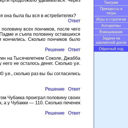
ерти продолжало удваиваться. Через
Танграм
Принцессы и
тигры
мя она была бы вся в истребителях?
Игры и стратегии
Ответ
Алгоритмы
 половину всех пончиков, после чего
Взвешивания
 Падме и съела половину оставшихся
Задачи на
и кончились. Сколько пончиков было
шахматной доске
Обратный ход
Решение
Ответ
туин на Тысячелетнем Соколе, Джабба
 него не осталось денег. Сколько у.е.
 у.е., сколько раз вы бы согласились
Решение
Ответ
отом Чубакка проиграл половину своих
, а у Чубакки — 110. Сколько печенек
Решение
Ответ