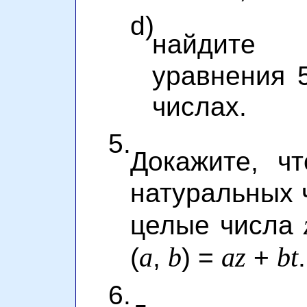
d)
найдите
уравнения 
числах.
5.
Докажите, ч
натуральных
целые числа
a
b
az
bt
(
,
) =
+
.
6.