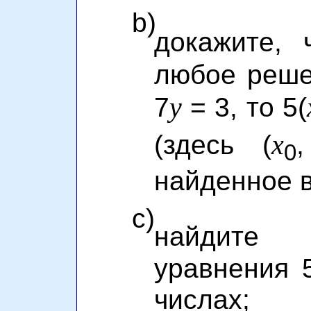
b)
докажите, 
любое реше
y
7
= 3, то 5(
x
(здесь (
0
найденное в
c)
найдите
уравнения 
числах;