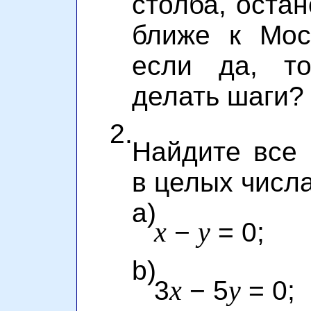
столба, остан
ближе к Мос
если да, т
делать шаги?
2.
Найдите все
в целых числа
a)
x
y
−
= 0;
b)
x
y
3
− 5
= 0;