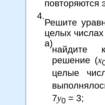
повторяются 
4.
Решите урав
целых числах
a)
найдите к
x
решение (
целые чи
выполнялос
y
7
= 3;
0