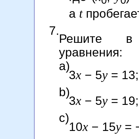
0
0
t
а
пробегает
7.
Решите в
уравнения:
a)
x
y
3
− 5
= 13;
b)
x
y
3
− 5
= 19;
c)
x
y
10
− 15
= 