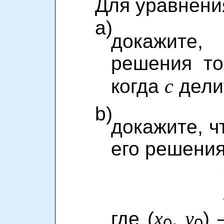
Для уравнен
a)
докажите
решения то
c
когда
дели
b)
докажите, ч
его решени
x
y
где (
,
) 