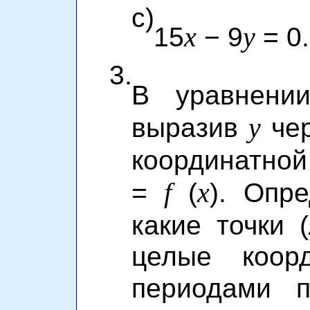
c)
x
y
15
− 9
= 0.
3.
В уравнени
y
выразив
че
координатной
f
x
=
(
). Опр
какие точки (
целые коор
периодами