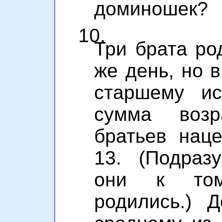
доминошек?
10.
Три брата ро
же день, но в
старшему ис
сумма возр
братьев нац
13. (Подраз
они к то
родились.) Д