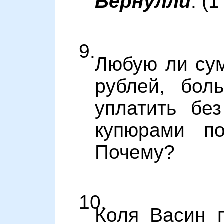
Бернулли
: (
9.
Любую ли сум
рублей, бол
уплатить бе
купюрами п
Почему?
10.
Коля Васин 