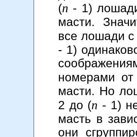
n
(
- 1) лошад
масти. Знач
все лошади с 
- 1) одинаков
соображе
номерами о
масти. Но ло
n
2 до (
- 1) н
масть в завис
они сгруппи