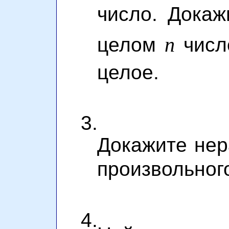
число. Докаж
n
целом
чис
целое.
3.
Докажите нер
произвольног
4.