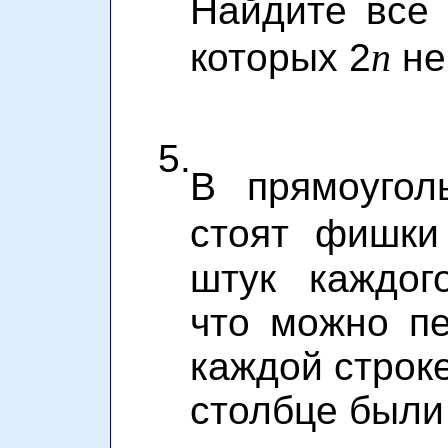
Найдите все
n
которых 2
не
5.
В прямоугол
стоят фишки
штук каждог
что можно п
каждой строке
столбце были