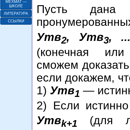
МЕХМАТ —
Пусть дана п
ШКОЛЕ
ЛИТЕРАТУРА
пронумерованны
ССЫЛКИ
Утв
, Утв
, .
2
3
(конечная или
сможем доказать
если докажем, чт
1)
Утв
— истин
1
2) Если истинн
Утв
(для лю
k+1