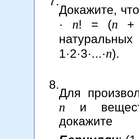
7.
Докажите, что 1
n
n
·
! = (
+ 
натуральн
n
1·2·3·...·
).
8.
Для произвол
n
и вещест
докаж