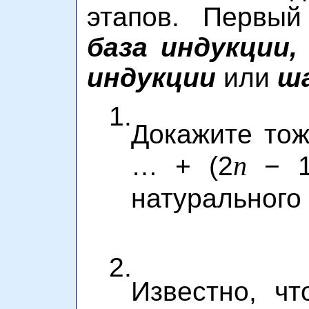
этапов. Первый
база индукции,
индукции
или
ша
1.
Докажите тож
n
… + (2
− 
натурального
2.
Известно, ч