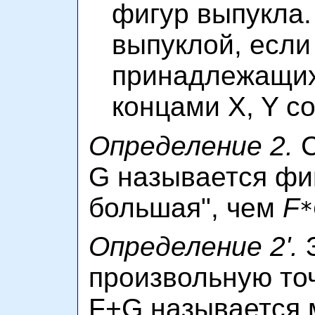
фигур выпукла.
выпуклой, если
принадлежащих 
концами X, Y со
Определение 2.
С
G называется фиг
большая", чем
F
*
Определение 2'.
З
произвольную то
F+G называется 