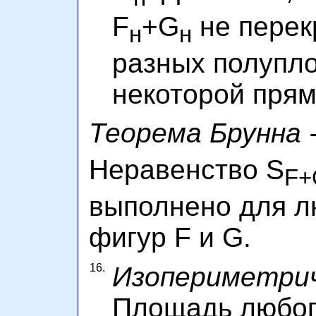
F
+G
не перек
н
н
разных полупло
некоторой прям
Теорема Брунна -
Неравенство S
F+
выполнено для л
фигур F и G.
16.
Изопериметрич
Площадь любог