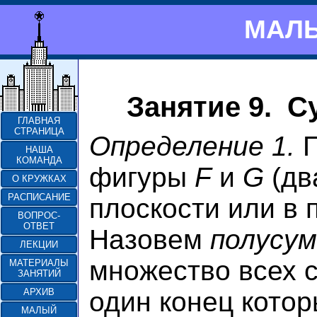
МАЛЫ
Занятие 9. С
ГЛАВНАЯ
СТРАНИЦА
Определение 1.
П
НАША
КОМАНДА
фигуры
F
и
G
(дв
О КРУЖКАХ
РАСПИСАНИЕ
плоскости или в 
ВОПРОС-
ОТВЕТ
Назовем
полусу
ЛЕКЦИИ
множество всех с
МАТЕРИАЛЫ
ЗАНЯТИЙ
один конец кото
АРХИВ
МАЛЫЙ