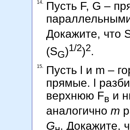
14.
Пусть F, G – пр
параллельными
Докажите, что 
1/2
2
(S
)
)
.
G
15.
Пусть l и m – 
прямые. l разби
верхнюю F
и н
в
аналогично
m
р
G
. Докажите, 
н