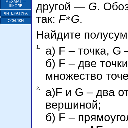
МЕХМАТ —
другой —
G
. Обо
ШКОЛЕ
ЛИТЕРАТУРА
так:
F
G
.
*
ССЫЛКИ
Найдите полусум
1.
а) F – точка, G
б) F – две точк
множество точе
2.
а)F и G – два о
вершиной;
б) F – прямоуг