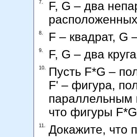
7.
F, G – два неп
расположенных
8.
F – квадрат, G –
9.
F, G – два круг
10.
Пусть F*G – по
F' – фигура, по
параллельным 
что фигуры F*G
11.
Докажите, что 