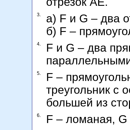
отрезок AE.
3.
а) F и G – два 
б) F – прямоуго
4.
F и G – два пр
параллельными
5.
F – прямоуголь
треугольник с 
большей из сто
6.
F – ломаная, G 