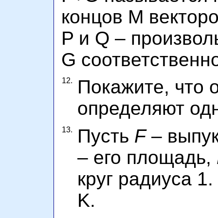
концов M векторо
P и Q – произвол
G соответственно
12.
Покажите, что 
определяют одн
13.
Пусть
F
– выпук
– его площадь,
круг радиуса 1
K.