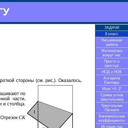
ГУ
ЗАДАЧИ
8 класс
Письменная
работа
Математика
вокруг нас
Просто о
простых
НОД и НОК
Алгоритм
ткой стороны (см. рис.). Оказалось,
Евклида
Игра '+5 -2'
рашивают по
Сумма углов
ной части,
треугольника
 и столбца.
Треугольник
Паскаля
Биномиальные
C
K
. Отрезок
коэффициенты
История про