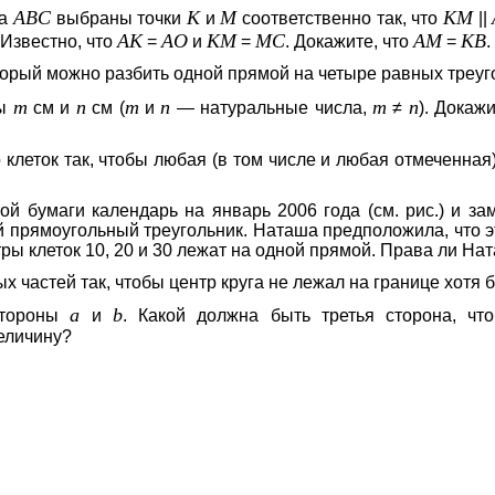
A
B
C
K
M
K
M
ка
выбраны точки
и
соответственно так, что
||
A
K
A
O
K
M
M
C
A
M
K
B
 Известно, что
=
и
=
. Докажите, что
=
.
торый можно разбить одной прямой на четыре равных треуг
m
n
m
n
m
n
ны
см и
см (
и
— натуральные числа,
≠
). Докаж
о клеток так, чтобы любая (в том числе и любая отмеченная
ой бумаги календарь на январь 2006 года (см. рис.) и зам
прямоугольный треугольник. Наташа предположила, что это
нтры клеток 10, 20 и 30 лежат на одной прямой. Права ли На
х частей так, чтобы центр круга не лежал на границе хотя б
a
b
стороны
и
. Какой должна быть третья сторона, чт
еличину?