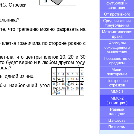
футболки и
A
C
. Отрезки
сочетания
От противного
ольника?
Средняя линия
треугольника
ите, что трапецию можно разрезать на
Математическая
драка
Формулы
) клетка граничила по стороне ровно с
сокращённого
умножения
етила, что центры клеток 10, 20 и 30
Неравенство о
 будет верно и в любом другом году,
среднем
таша?
Мини-
повторение
ы одной из них.
Построение
отрезков
обы наибольший угол
ММО-1
ММО-2
(геометрия)
Равные
площади
Цэ-шесть
По шагам