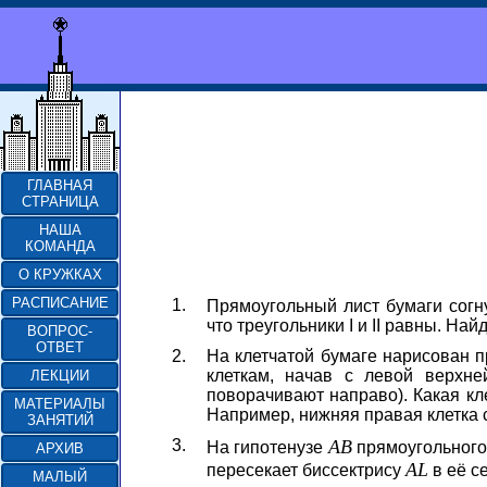
ГЛАВНАЯ
СТРАНИЦА
НАША
КОМАНДА
О КРУЖКАХ
РАСПИСАНИЕ
1.
Прямоугольный лист бумаги согну
что треугольники I и II равны. На
ВОПРОС-
ОТВЕТ
2.
На клетчатой бумаге нарисован п
клеткам, начав с левой верхн
ЛЕКЦИИ
поворачивают направо). Какая кл
МАТЕРИАЛЫ
Например, нижняя правая клетка ст
ЗАНЯТИЙ
3.
A
B
На гипотенузе
прямоугольного
АРХИВ
A
L
пересекает биссектрису
в её с
МАЛЫЙ