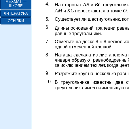
МЕХМАТ —
4.
A
B
B
C
На сторонах
и
треугольни
ШКОЛЕ
A
M
K
C
O
и
пересекаются в точке
.
ЛИТЕРАТУРА
5.
Существует ли шестиугольник, ко
ССЫЛКИ
6
Длины оснований трапеции рав
равные треугольники.
7
Отметьте на доске 8 × 8 нескольк
одной отмеченной клеткой.
8
Наташа сделала из листа клетчат
января образуют равнобедренный 
за исключением тех лет, когда це
9
Разрежьте круг на несколько равны
10
В треугольнике известны две 
треугольника имел наименьшую в