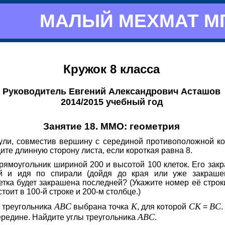
МАЛЫЙ МЕХМАТ М
Кружок 8 класса
Руководитель Евгений Александрович Асташов
2014/2015 учебный год
Занятие 18. ММО: геометрия
ли, совместив вершину с серединой противоположной коро
йдите длинную сторону листа, если короткая равна 8.
рямоугольник шириной 200 и высотой 100 клеток. Его зак
ей и идя по спирали (дойдя до края или уже закрашен
етка будет закрашена последней? (Укажите номер её строки
оит в 100-й строке и 200-м столбце.)
A
B
C
K
C
K
B
C
 треугольника
выбрана точка
, для которой
=
A
B
C
ередине. Найдите углы треугольника
.