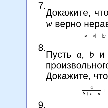
7.
Докажите, чт
w
верно нерав
|
+
|
+
|
x
z
y
|
x
+
z
|
8.
a
b
Пусть
,
произвольно
Докажите, что
a
+
a
b
+
c
+
−
b
c
a
9.