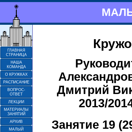
МАЛЫ
Кружо
ГЛАВНАЯ
СТРАНИЦА
Руководи
НАША
КОМАНДА
Александро
О КРУЖКАХ
РАСПИСАНИЕ
Дмитрий Ви
ВОПРОС-
ОТВЕТ
2013/201
ЛЕКЦИИ
МАТЕРИАЛЫ
ЗАНЯТИЙ
Занятие 19 (2
АРХИВ
МАЛЫЙ