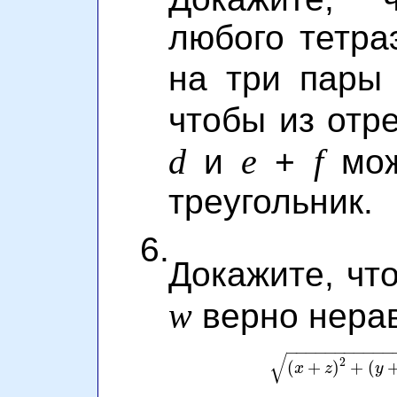
любого тетра
на три пары 
чтобы из отр
d
e
f
и
+
мож
треугольник.
6.
Докажите, чт
w
верно нерав
−
−
−
−
−
−
−
−
−
−
−
√
2
(
+
)
+
(
x
z
y
(
x
+
z
)
2