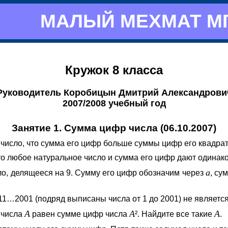
МАЛЫЙ МЕХМАТ М
Кружок 8 класса
Руководитель Коробицын Дмитрий Александрови
2007/2008 учебный год
Занятие 1. Cумма цифр числа (06.10.2007)
 число, что сумма его цифр больше суммы цифр его квадра
то любое натуральное число и сумма его цифр дают одинаков
a
о, делящееся на 9. Сумму его цифр обозначим через
, су
11…2001 (подряд выписаны числа от 1 до 2001) не являетс
A
A
A
 числа
равен сумме цифр числа
². Найдите все такие
.