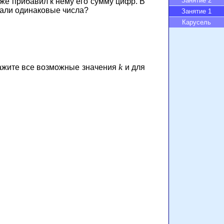
Занятие 2
оже прибавил к нему его сумму цифр. В
вали одинаковые числа?
Занятие 1
Карусель
k
кажите все возможные значения
и для