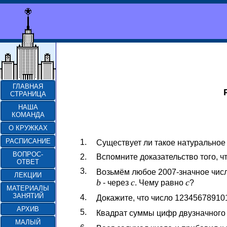
ГЛАВНАЯ
СТРАНИЦА
НАША
КОМАНДА
О КРУЖКАХ
РАСПИСАНИЕ
1.
Существует ли такое натуральное
ВОПРОС-
2.
Вспомните доказательство того, ч
ОТВЕТ
3.
Возьмём любое 2007-значное числ
ЛЕКЦИИ
b
c
c
- через
. Чему равно
?
МАТЕРИАЛЫ
ЗАНЯТИЙ
4.
Докажите, что число 12345678910
АРХИВ
5.
Квадрат суммы цифр двузначного
МАЛЫЙ