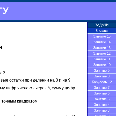
ГУ
ЗАДАЧИ
8 класс
Занятие 15
Занятие 14
ч
Занятие 13
Занятие 12
Занятие 11
Занятие 10
Занятие 9
та?
Занятие 8
ые остатки при делении на 3 и на 9.
Карусель - 2
a
b
Занятие 7
мму цифр числа
- через
, сумму цифр
Занятие 6
Занятие 5
я точным квадратом.
Занятие 4
Занятие 3