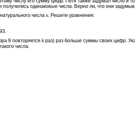
этому числу его сумму цифр. Петя также задумал число и т
ти получились одинаковые числа. Верно ли, что они задумы
x
 натурального числа
. Решите уравнения:
93.
k
ра 9 повторяется
раз) раз больше суммы своих цифр. У
такого числа.