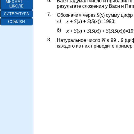
6.
Вася задумал число и прибавил к 
МЕХМАТ —
результате сложения у Васи и Пе
ШКОЛЕ
ЛИТЕРАТУРА
7.
S
x
Обозначим через
(
) сумму цифр
а)
x
S
x
S
S
x
+
(
) +
(
(
))=1993;
ССЫЛКИ
б)
x
S
x
S
S
x
S
S
S
x
+
(
) +
(
(
)) +
(
(
(
)))=19
8.
N
Натуральное число
в 99…9 (циф
каждого из них приведите пример 