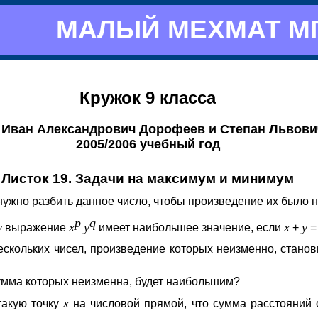
МАЛЫЙ МЕХМАТ М
Кружок 9 класса
 Иван Александрович Дорофеев и Степан Львови
2005/2006 учебный год
Листок 19. Задачи на максимум и минимум
нужно разбить данное число, чтобы произведение их было
p
q
y
x
y
x
y
выражение
имеет наибольшее значение, если
+
нескольких чисел, произведение которых неизменно, стано
сумма которых неизменна, будет наибольшим?
x
такую точку
на числовой прямой, что сумма расстояний