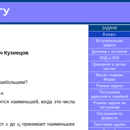
ГУ
ЗАДАЧИ
9 класс
Вступительная
работа
Деление с остатком
ч Кузнецов
НОД и НОК
Уравнения в целых
числах
Малая теорема
Ферма
 наибольшим?
Разные задачи
Построения
a
=
.
циркулем и линейкой
вится наименьшей, когда эти числа
Разные задачи на
построение
Построения по
формуле
x
x
 от
до
принимает наименьшее
i
Текстовые задачи