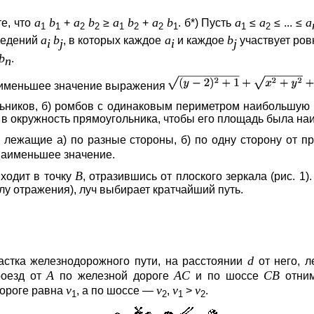
a
b
a
b
a
b
a
b
a
a
a
те, что
+
≥
+
. б*) Пусть
≤
≤ ... ≤
1
1
2
2
1
2
2
1
1
2
a
b
a
b
ведений
, в которых каждое
и каждое
участвует ров
i
j
i
j
b
.
n
наименьшее значение выражения
льников, б) ромбов с одинаковым периметром наибольшую 
 в окружность прямоугольника, чтобы его площадь была н
, лежащие а) по разные стороны, б) по одну сторону от 
аименьшее значение.
B
иходит в точку
, отразившись от плоского зеркала (рис. 1)
лу отражения), луч выбирает кратчайший путь.
d
астка железнодорожного пути, на расстоянии
от него, 
A
AC
CB
роезд от
по железной дороге
и по шоссе
отним
v
v
v
v
дороге равна
, а по шоссе —
,
>
.
1
2
1
2