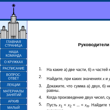
ГЛАВНАЯ
Руководители
СТРАНИЦА
НАША
КОМАНДА
О КРУЖКАХ
РАСПИСАНИЕ
1.
n
На какие а) две части, б)
частей 
ВОПРОС-
2.
x
ОТВЕТ
Найдите, при каких значениях
и
ЛЕКЦИИ
3.
Докажите, что сумма а) двух, б) 
равны.
МАТЕРИАЛЫ
ЗАНЯТИЙ
4.
Когда произведение двух чисел, 
АРХИВ
5.
x
x
x
Пусть
<
< ... <
. Найдите 
n
1
2
МАЛЫЙ