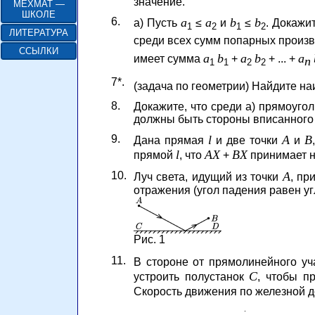
значение.
МЕХМАТ —
ШКОЛЕ
6.
a
a
b
b
а) Пусть
≤
и
≤
. Докажи
1
2
1
2
ЛИТЕРАТУРА
среди всех сумм попарных произ
ССЫЛКИ
a
b
a
b
a
имеет сумма
+
+ ... +
n
1
1
2
2
7*.
(задача по геометрии) Найдите 
8.
Докажите, что среди а) прямоуго
должны быть стороны вписанного
9.
l
A
B
Дана прямая
и две точки
и
l
AX
BX
прямой
, что
+
принимает н
10.
A
Луч света, идущий из точки
, пр
отражения (угол падения равен уг
Рис. 1
11.
В стороне от прямолинейного уч
C
устроить полустанок
, чтобы п
Скорость движения по железной 