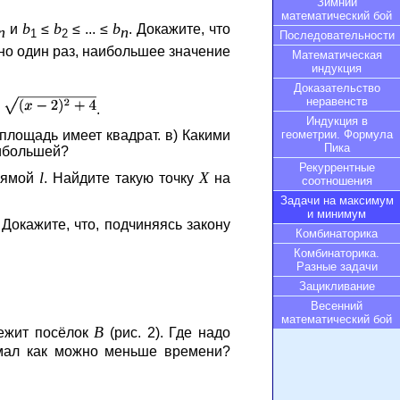
Зимний
математический бой
b
b
b
и
≤
≤ ... ≤
. Докажите, что
n
n
1
2
Последовательности
но один раз, наибольшее значение
Математическая
индукция
Доказательство
неравенств
.
Индукция в
площадь имеет квадрат. в) Какими
геометрии. Формула
Пика
аибольшей?
Рекуррентные
l
X
прямой
. Найдите такую точку
на
соотношения
Задачи на максимум
и минимум
. Докажите, что, подчиняясь закону
Комбинаторика
Комбинаторика.
Разные задачи
Зацикливание
Весенний
математический бой
B
лежит посёлок
(рис. 2). Где надо
ал как можно меньше времени?