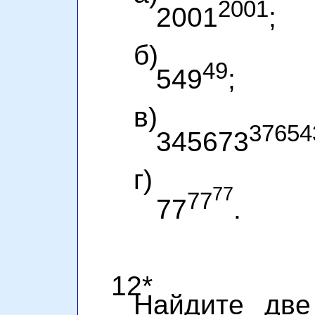
2001
2001
;
б)
49
549
;
в)
37654
345673
г)
77
77
77
.
12*
Найдите две