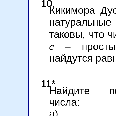
10.
Кикимора Дус
натуральны
таковы, что 
c
– просты
найдутся рав
11*
Найдите п
числа:
а)