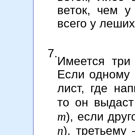
веток, чем у
всего у леших
7.
Имеется три
Если одному 
лист, где на
то он выдаст
m
), если друг
n
), третьему 