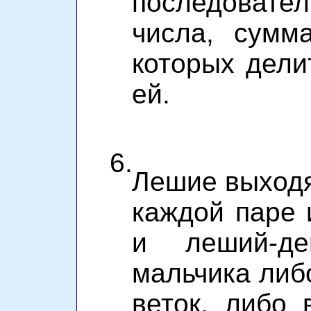
последовате
числа, сумм
которых дели
ей.
6.
Лешие выходя
каждой паре 
и леший-де
мальчика либ
веток, либо