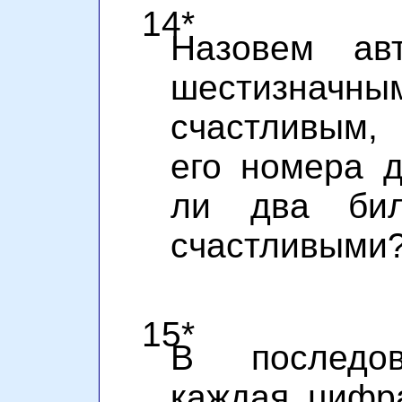
14*
Назовем ав
шестизна
счастливым,
его номера д
ли два бил
счастливыми
15*
В последов
каждая цифра