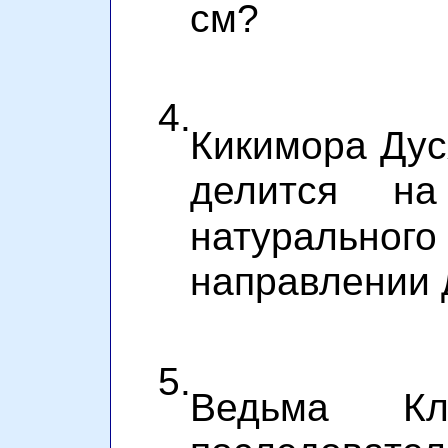
см?
4.
Кикимора Дус
делится н
натуральног
направлении 
5.
Ведьма К