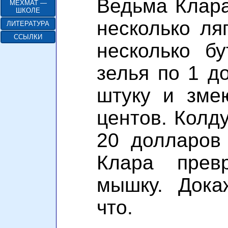
Ведьма Клара
МЕХМАТ —
ШКОЛЕ
несколько ля
ЛИТЕРАТУРА
ССЫЛКИ
несколько бу
зелья по 1 д
штуку и зме
центов. Колду
20 долларов
Клара прев
мышку. Дока
что.