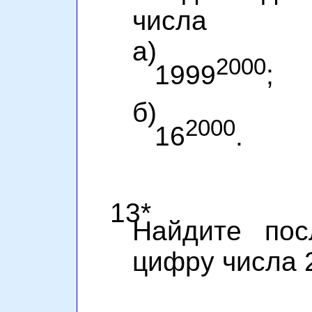
числа
а)
2000
1999
;
б)
2000
16
.
13*
Найдите пос
цифру числа 