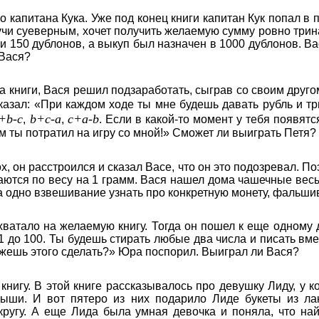
капитана Кука. Уже под конец книги капитан Кук попал в 
дучи суеверным, хочет получить желаемую сумму ровно три
 и 150 дублонов, а выкуп был назначен в 1000 дублонов. Вас
 Вася?
а книги, Вася решил подзаработать, сыграв со своим друго
 сказал: «При каждом ходе ты мне будешь давать рубль и т
+b-c
b+c-a
c+a-b
,
,
. Если в какой-то момент у тебя появятся
ем ты потратил на игру со мной!» Сможет ли выиграть Петя?
х, он расстроился и сказал Васе, что он это подозревал. П
аются по весу на 1 грамм. Вася нашел дома чашечные вес
за одно взвешивание узнать про конкретную монету, фальши
хватало на желаемую книгу. Тогда он пошел к еще одному
1 до 100. Ты будешь стирать любые два числа и писать вмес
можешь этого сделать?» Юра поспорил. Выиграл ли Вася?
книгу. В этой книге рассказывалось про девушку Лиду, у к
дыши. И вот пятеро из них подарило Лиде букеты из л
ругу. А еще Лида была умная девочка и поняла, что на