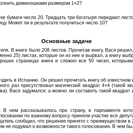
полнить доминошками размером 1×2?
е бумаги число 20. Тридцать три богатыря передают листо
ицу. Может ли в результате получиться число 10?
Основные задачи
теля. В книге было 208 листов. Прочитав книгу, Вася решил,
менно 25) листах, которые он из нее и вырвал, а книгу выб
ороших страницах книги и сложил все 50 чисел, которым
ездить в Испанию. Он решил прочитать книгу об известном 
много раз присутствовал магический квадрат 4×4 (такой кв
ва). Вася задумался: а можно ли составить такой квадрат 
. В нем рассказывалось про страну, в парламенте кот
олосовании по важному вопросу приняли участие все депу
датель сообщил, что решение принято с преимуществом в 2
всем не подумал о возможности такого голосования. В чем б