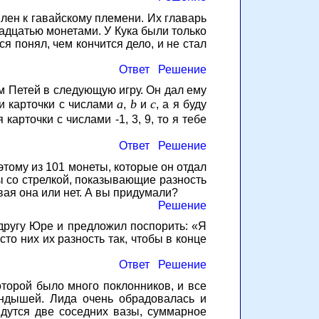
плен к гавайскому племени. Их главарь
надцатью монетами. У Кука были только
я понял, чем кончится дело, и не стал
Ответ
Решение
м Петей в следующую игру. Он дал ему
a
b
c
ри карточки с числами
,
и
, a я буду
 карточки с числами -1, 3, 9, то я тебе
Ответ
Решение
оэтому из 101 монеты, которые он отдал
ы со стрелкой, показывающие разность
вая она или нет. А вы придумали?
Решение
 другу Юре и предложил поспорить: «Я
то них их разность так, чтобы в конце
Ответ
Решение
оторой было много поклонников, и все
андышей. Лида очень обрадовалась и
йдутся две соседних вазы, суммарное