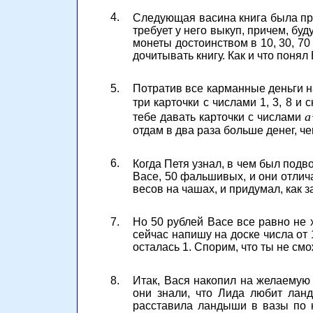
4.
Следующая васина книга была про 
требует у него выкуп, причем, бу
монеты достоинством в 10, 30, 70
дочитывать книгу. Как и что понял
5.
Потратив все карманные деньги н
три карточки с числами 1, 3, 8 и
a
тебе давать карточки с числами
отдам в два раза больше денег, ч
6.
Когда Петя узнал, в чем был подво
Васе, 50 фальшивых, и они отлич
весов на чашах, и придумал, как 
7.
Но 50 рублей Васе все равно не 
сейчас напишу на доске числа от 
осталась 1. Спорим, что ты не с
8.
Итак, Вася накопил на желаемую 
они знали, что Лида любит лан
расставила ландыши в вазы по к