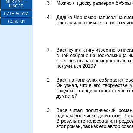
МЕХМАТ —
3°.
Можно ли доску размером 5×5 за
ШКОЛЕ
ЛИТЕРАТУРА
4°.
Дядька Черномор написал на листк
ССЫЛКИ
к числу или отнимает от него един
1.
Вася купил книгу известного писа
в ней собрано на нескольких (а и
стал искать закономерность в х
получиться 2010?
2.
Вася на каникулах собирается съ
Он узнал, что в его творчестве 
каждом столбце которого одинако
думаете?
3.
Вася читал политический роман
одинаковое число депутатов. В г
В результате голосования предсе
этот роман, так как его автор со