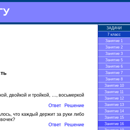
ГУ
ЗАДАЧИ
7 класс
Занятие 1
Занятие 2
Занятие 3
Занятие 5
Занятие 6
сть
Занятие 7
Занятие 8
Занятие 10
Занятие 11
кой, двойкой и тройкой, …, восьмеркой
Занятие 12
Занятие 13
Ответ
Решение
Занятие 14
алось, что каждый держит за руки либо
Занятие 15
евочек?
Занятие 16
Ответ
Решение