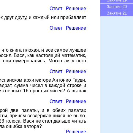
Занятие 19
Занятие 20
Ответ
Решение
Занятие 21
к друг другу, и каждый или прибавляет
Ответ
Решение
 что книга плохая, и все самое лучшее
росил. Вася, как настоящий математик,
и они нумеровались. Могло ли у него
Ответ
Решение
испанском архитекторе Антонио Гауди.
адрат, сумма чисел в каждой строке и
из первых 16 простых чисел? А вы как
Ответ
Решение
орой две палаты, и в обеих палатах
таты, причем воздержавшихся не было.
3 голоса. Вася не стал дальше читать
ыла ошибка автора?
Решение