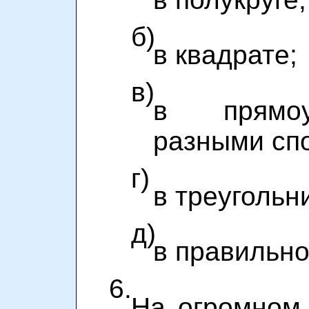
б)
в квадрате;
в)
в прямоу
разными сп
г)
в треугольн
д)
в правильно
6.
На огромном 