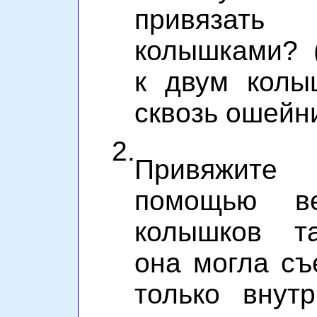
привязат
колышками? 
к двум колы
сквозь ошейни
2.
Привяжите
помощью в
колышков т
она могла съ
только внутр