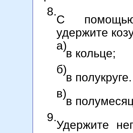
8.
С помощь
удержите коз
а)
в кольце;
б)
в полукруге.
в)
в полумесяц
9.
Удержите не