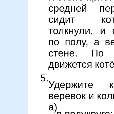
средней пер
сидит кот
толкнули, и 
по полу, а 
стене. По 
движется кот
5.
Удержите 
веревок и ко
а)
в полукруге;