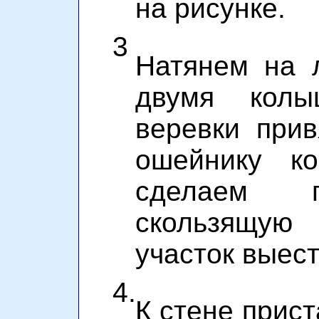
на рисунке
.
3
Натянем на 
двумя колы
веревки при
ошейнику к
сделаем п
скользящую 
участок выест
4.
К стене прист