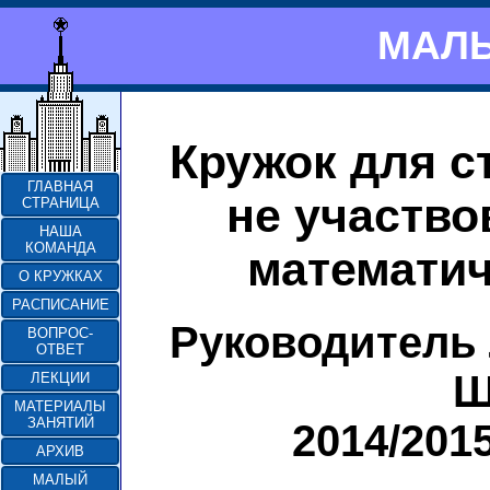
МАЛЫ
Кружок для с
ГЛАВНАЯ
не участво
СТРАНИЦА
НАША
КОМАНДА
математич
О КРУЖКАХ
РАСПИСАНИЕ
Руководитель
ВОПРОС-
ОТВЕТ
Ш
ЛЕКЦИИ
МАТЕРИАЛЫ
ЗАНЯТИЙ
2014/201
АРХИВ
МАЛЫЙ