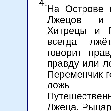
4.
На Острове 
Лжецов и
Хитрецы и П
всегда лжё
говорит прав
правду или ло
Переменчик го
ложь п
Путешеств
Лжеца, Рыцар