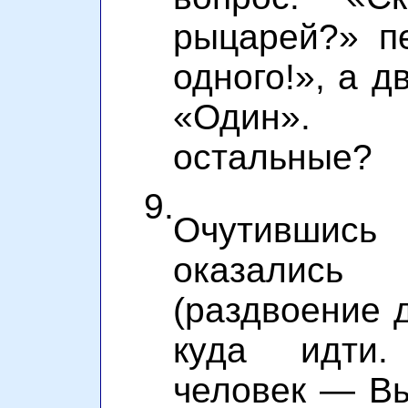
рыцарей?» п
одного!», а д
«Один». 
остальные?
9.
Очутившись
оказалис
(раздвоение д
куда идти.
человек — Вы