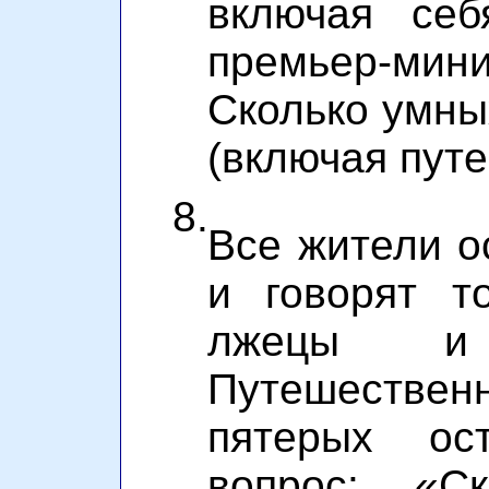
включая себ
премьер-ми
Сколько умны
(включая пут
8.
Все жители о
и говорят т
лжецы и 
Путешеств
пятерых ос
вопрос: «С