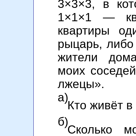
3×3×3, в ко
1×1×1 — кв
квартиры од
рыцарь, либо
жители дома
моих соседе
лжецы».
а)
Кто живёт в
б)
Сколько м