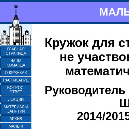
МАЛЫ
Кружок для с
ГЛАВНАЯ
не участво
СТРАНИЦА
НАША
КОМАНДА
математич
О КРУЖКАХ
РАСПИСАНИЕ
Руководитель
ВОПРОС-
ОТВЕТ
Ш
ЛЕКЦИИ
МАТЕРИАЛЫ
ЗАНЯТИЙ
2014/201
АРХИВ
МАЛЫЙ