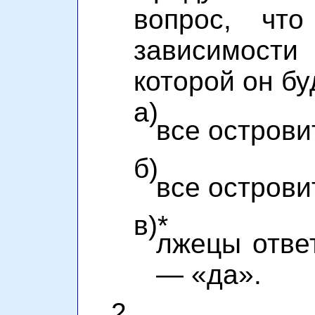
вопрос, что
зависимост
которой он бу
а)
все острови
б)
все острови
в)*
лжецы отве
— «да».
2.