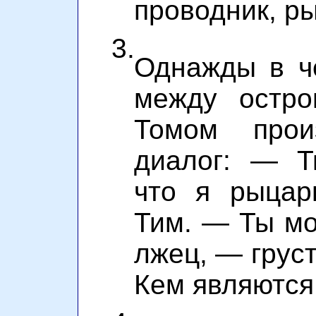
проводник, р
3.
Однажды в ч
между остро
Томом прои
диалог: — Т
что я рыцар
Тим. — Ты мо
лжец, — груст
Кем являются