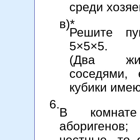
среди хозя
в)*
Решите п
5×5×5.
(Два жи
соседями, 
кубики имею
6.
В комнат
аборигенов;
честные, то 