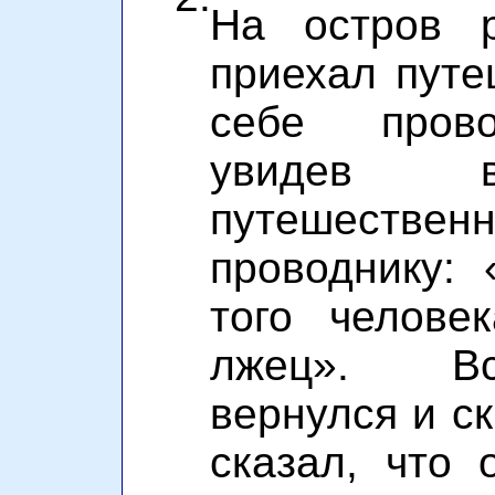
На остров 
приехал путе
себе прово
увидев в
путешест
проводнику:
того челове
лжец». Вс
вернулся и ск
сказал, что