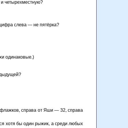
ю и четырехместную?
я цифра слева — не пятёрка?
хи одинаковые.)
едыдущей?
 флажков, справа от Яши — 32, справа
тся хотя бы один рыжик, а среди любых