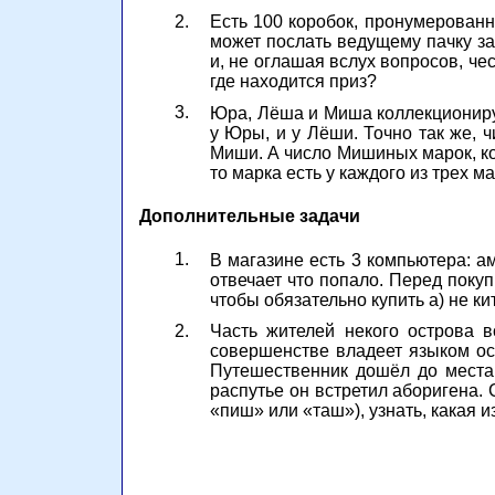
2.
Есть 100 коробок, пронумерованны
может послать ведущему пачку за
и, не оглашая вслух вопросов, че
где находится приз?
3.
Юра, Лёша и Миша коллекционирую
у Юры, и у Лёши. Точно так же, 
Миши. А число Мишиных марок, кот
то марка есть у каждого из трех м
Дополнительные задачи
1.
В магазине есть 3 компьютера: ам
отвечает что попало. Перед поку
чтобы обязательно купить а) не ки
2.
Часть жителей некого острова в
совершенстве владеет языком ост
Путешественник дошёл до места,
распутье он встретил аборигена. 
«пиш» или «таш»), узнать, какая и