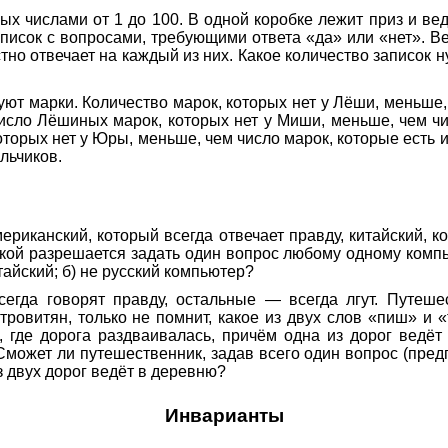
х числами от 1 до 100. В одной коробке лежит приз и вед
писок с вопросами, требующими ответа «да» или «нет». В
стно отвечает на каждый из них. Какое количество записок н
т марки. Количество марок, которых нет у Лёши, меньше, 
число Лёшиных марок, которых нет у Миши, меньше, чем чи
орых нет у Юры, меньше, чем число марок, которые есть и
альчиков.
ериканский, который всегда отвечает правду, китайский, ко
пкой разрешается задать один вопрос любому одному компь
тайский; б) не русский компьютер?
сегда говорят правду, остальные — всегда лгут. Путеше
ровитян, только не помнит, какое из двух слов «пиш» и «
 где дорога раздваивалась, причём одна из дорог ведёт
Сможет ли путешественник, задав всего один вопрос (предп
з двух дорог ведёт в деревню?
Инварианты