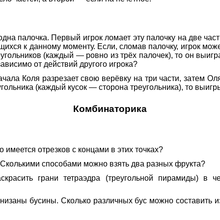
одна палочка. Первый игрок ломает эту палочку на две час
щихся к данному моменту. Если, сломав палочку, игрок мож
угольников (каждый — ровно из трёх палочек), то он выигра
ависимо от действий другого игрока?
ачала Коля разрезает свою верёвку на три части, затем Оля
гольника (каждый кусок — сторона треугольника), то выигр
Комбинаторика
о имеется отрезков с концами в этих точках?
. Сколькими способами можно взять два разных фрукта?
красить грани тетраэдра (треугольной пирамиды) в че
анизаны бусины. Сколько различных бус можно составить и