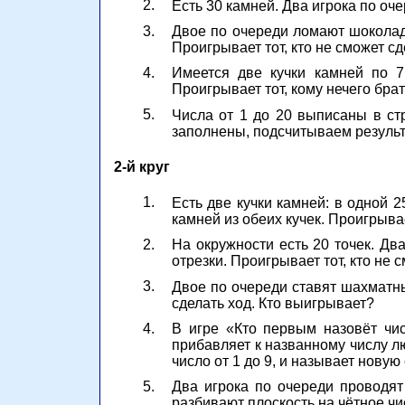
2.
Есть 30 камней. Два игрока по оче
3.
Двое по очереди ломают шоколадк
Проигрывает тот, кто не сможет сд
4.
Имеется две кучки камней по 7
Проигрывает тот, кому нечего брат
5.
Числа от 1 до 20 выписаны в ст
заполнены, подсчитываем результа
2-й круг
1.
Есть две кучки камней: в одной 2
камней из обеих кучек. Проигрывае
2.
На окружности есть 20 точек. Дв
отрезки. Проигрывает тот, кто не 
3.
Двое по очереди ставят шахматных
сделать ход. Кто выигрывает?
4.
В игре «Кто первым назовёт чис
прибавляет к названному числу л
число от 1 до 9, и называет новую
5.
Два игрока по очереди проводят
разбивают плоскость на чётное чи