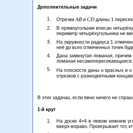
Дополнительные задачи
1.
AB
CD
Отрезки
и
длины 1 пересек
2.
В прямоугольник вписан четырёху
периметр четырёхугольника не ме
3.
На окружности радиуса 1 отмечено
неё до всех отмеченных точек буд
4.
Дана замкнутая ломаная, причем 
ломаная несамопересекающаяся.
5.
n
n
На плоскости даны
красных и
отрезков с разноцветными концам
В этих задачах, если явно ничего не спра
1-й круг
1.
На доске 4×4 в левом нижнем угл
вверх-вправо. Проигрывает тот, кт