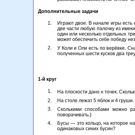
Дополнительные задачи
1.
Играют двое. В начале игры есть 
две части любую палочку из имею
один или несколько отдельных тре
может обеспечить себе победу нез
2.
У Коли и Оли есть по верёвке. Сн
полученных шести кусков два треу
1-й круг
1.
n
На плоскости дано
точек. Скольк
2.
На столе лежат 5 яблок и 4 груши
3.
Сколькими способами можно рас
поворачивать.)
4.
Бусы — это кольцо, на которое н
одинаковых синих бусин?