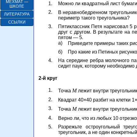
МЕХМАТ —
1.
Можно ли квадратный лист бумаги
ШКОЛЕ
2.
В неравнобедренном треугольник
ЛИТЕРАТУРА
периметр такого треугольника?
ССЫЛКИ
3.
Пятиклассник Петя нарисовал 5 р
друг с другом. В результате на п
пятом — 5.
а)
Приведите примеры таких рис
б)
Про какие из Петиных рисунк
4.
На середине ребра молочного па
сидит паук, которому необходимо
2-й круг
1.
M
Точка
лежит внутри треугольни
2.
Квадрат 40×40 разбит на клетки 1
3.
M
Точка
лежит внутри треугольни
4.
Верно ли, что из любых 10 отрезк
5.
Разрежьте остроугольный треуг
треугольник, а не один конкретный