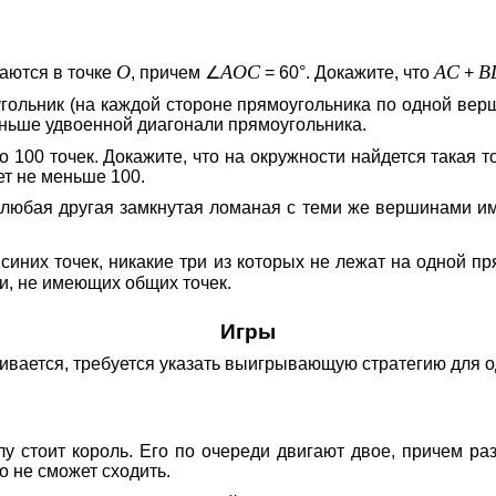
O
AOC
AC
B
аются в точке
, причем ∠
= 60°. Докажите, что
+
гольник (на каждой стороне прямоугольника по одной верш
ньше удвоенной диагонали прямоугольника.
 100 точек. Докажите, что на окружности найдется такая т
ет не меньше 100.
любая другая замкнутая ломаная с теми же вершинами име
синих точек, никакие три из которых не лежат на одной п
и, не имеющих общих точек.
Игры
шивается, требуется указать выигрывающую стратегию для од
у стоит король. Его по очереди двигают двое, причем ра
о не сможет сходить.