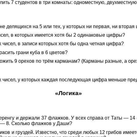
ить 7 студентов в три комнаты: одноместную, двухместну
не делящихся на 5 или тех, у которых ни первая, ни втора
исел, в которых имеется хотя бы 2 одинаковые цифры?
 чисел, в записи которых хотя бы одна четная цифра?
асить грани куба в 6 цветов?
жить 9 орехов по трём карманам? (Карманы разные, а оре
х чисел, у которых каждая последующая цифра меньше пр
«Логика»
еренгу и держали 37 флажков. У всех справа от Таты — 14
 — 8. Сколько флажков у Даши?
ков и груздей. Известно, что среди любых 12 грибов имее