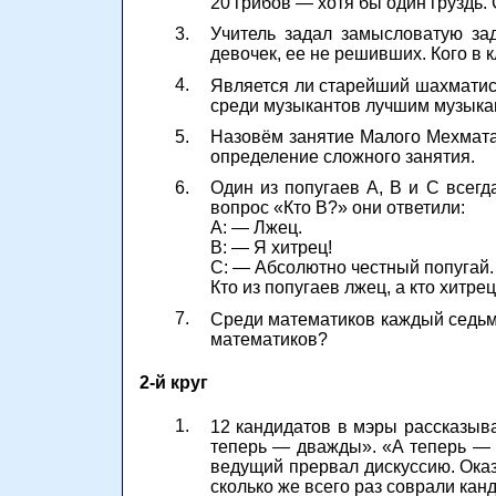
20 грибов — хотя бы один груздь.
3.
Учитель задал замысловатую зад
девочек, ее не решивших. Кого в
4.
Является ли старейший шахматис
среди музыкантов лучшим музыка
5.
Назовём занятие Малого Мехмата 
определение сложного занятия.
6.
Один из попугаев А, В и С всегда
вопрос «Кто В?» они ответили:
А: — Лжец.
В: — Я хитрец!
С: — Абсолютно честный попугай.
Кто из попугаев лжец, а кто хитре
7.
Среди математиков каждый седьм
математиков?
2-й круг
1.
12 кандидатов в мэры рассказыва
теперь — дважды». «А теперь — тр
ведущий прервал дискуссию. Оказа
сколько же всего раз соврали кан