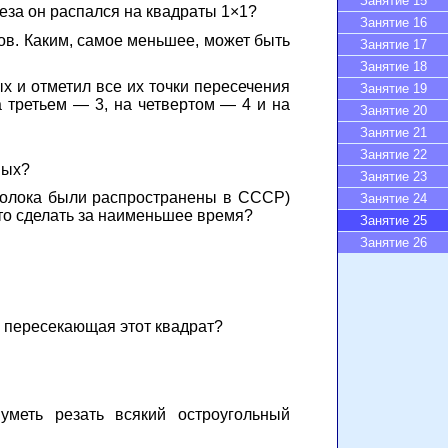
Занятие 15
еза он распался на квадраты 1×1?
Занятие 16
в. Каким, самое меньшее, может быть
Занятие 17
Занятие 18
х и отметил все их точки пересечения
Занятие 19
на третьем — 3, на четвертом — 4 и на
Занятие 20
Занятие 21
Занятие 22
мых?
Занятие 23
 молока были распространены в СССР)
Занятие 24
это сделать за наименьшее время?
Занятие 25
Занятие 26
, пересекающая этот квадрат?
уметь резать всякий остроугольный