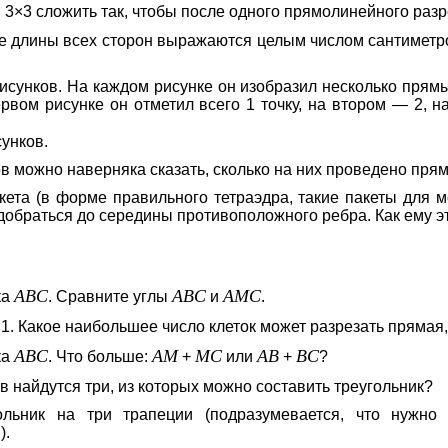
 3×3 сложить так, чтобы после одного прямолинейного разр
е длины всех сторон выражаются целым числом сантиметро
исунков. На каждом рисунке он изобразил несколько прямы
ервом рисунке он отметил всего 1 точку, на втором — 2, 
унков.
ов можно наверняка сказать, сколько на них проведено пря
кета (в форме правильного тетраэдра, такие пакеты для
 добраться до середины противоположного ребра. Как ему 
ABC
ABC
AMC
ка
. Сравните углы
и
.
×1. Какое наибольшее число клеток может разрезать прямая
ABC
AM
MC
AB
BC
ка
. Что больше:
+
или
+
?
ов найдутся три, из которых можно составить треугольник?
ольник на три трапеции (подразумевается, что нужно 
).