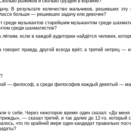
 Сколько рыжиков и сколько груздей в корзине?
ачу. В результате количество мальчиков, решивших эту 
 классе больше — решивших задачу или девочек?
т среди музыкантов старейшим музыкантом среди шахмат
нтом среди шахматистов?
лёгким, если в каждой аудитории найдётся человек, кото
 говорит правду, другой всегда врёт, а третий хитрец — и
ц?
ой — философ, а среди философов каждый девятый — мат
ли о себе. Через некоторое время один сказал: «До меня 
ижды», — сказал третий, и так далее до 12-го, который с
лось, что по крайней мере один кандидат правильно посчи
дидаты?