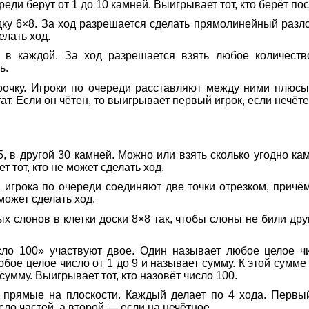
реди берут от 1 до 10 камней. Выигрывает тот, кто берёт по
у 6×8. За ход разрешается сделать прямолинейный разлом
елать ход.
 в каждой. За ход разрешается взять любое количество
ь.
рочку. Игроки по очереди расставляют между ними плюсы 
т. Если он чётен, то выигрывает первый игрок, если нечётен
5, в другой 30 камней. Можно или взять сколько угодно ка
т тот, кто не может сделать ход.
а игрока по очереди соединяют две точки отрезком, прич
сможет сделать ход.
 слонов в клетки доски 8×8 так, чтобы слоны не били друг
ло 100» участвуют двое. Один называет любое целое чи
юбое целое число от 1 до 9 и называет сумму. К этой сумм
 сумму. Выигрывает тот, кто назовёт число 100.
 прямые на плоскости. Каждый делает по 4 хода. Первы
сло частей, а второй — если на нечётное.