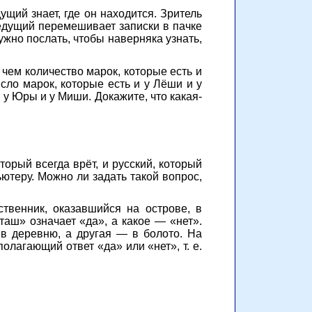
ущий знает, где он находится. Зритель
едущий перемешивает записки в пачке
ужно послать, чтобы наверняка узнать,
чем количество марок, которые есть и
сло марок, которые есть и у Лёши и у
 у Юры и у Миши. Докажите, что какая-
торый всегда врёт, и русский, который
ютеру. Можно ли задать такой вопрос,
ственник, оказавшийся на острове, в
таш» означает «да», а какое — «нет».
 в деревню, а другая — в болото. На
олагающий ответ «да» или «нет», т. е.