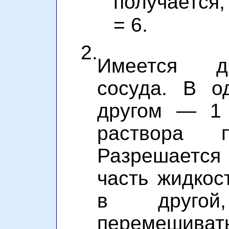
получается
= 6.
2.
Имеется д
сосуда. В о
другом — 1 
раствора п
Разрешается
часть жидкос
в другой
перемешива