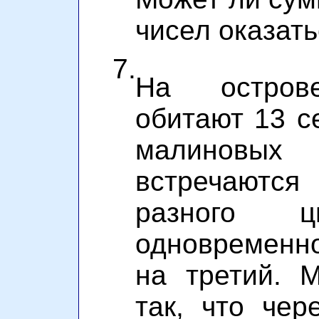
чисел оказат
7.
На остров
обитают 13 с
малиновых 
встречаютс
разного 
одновременн
на третий. 
так, что чер