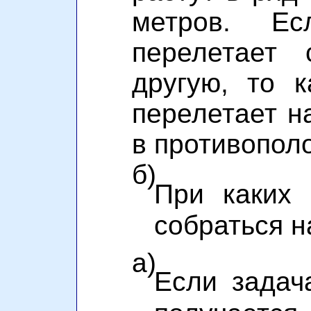
метров. Ес
перелетает
другую, то к
перелетает н
в противопол
б)
При каких
собраться н
а)
Если задач