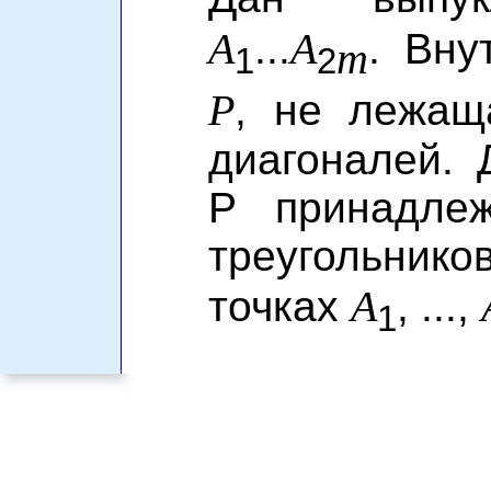
A
A
...
. Вну
m
1
2
P
, не лежащ
диагоналей. 
P принадлеж
треугольник
A
точках
, ...,
1