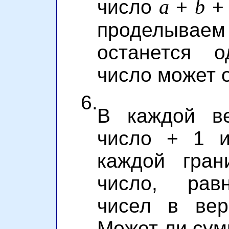
a
b
число
+
проделываем 
останется о
число может 
6.
В каждой ве
число + 1 и
каждой гран
число, рав
чисел в вер
Может ли сум