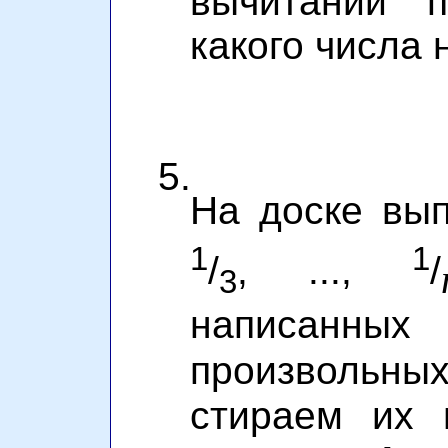
вычитаний п
какого числа
5.
На доске вы
1
1
/
, ...,
/
3
написанны
произвольн
стираем их 