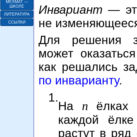
МЕХМАТ —
Инвариант
— это
ШКОЛЕ
ЛИТЕРАТУРА
не изменяющееся
ССЫЛКИ
Для решения з
может оказаться
как решались з
по инварианту
.
1.
n
На
ёлках 
каждой ёлке
растут в ряд