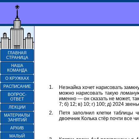
ГЛАВНАЯ
СТРАНИЦА
НАША
КОМАНДА
О КРУЖКАХ
РАСПИСАНИЕ
1.
Незнайка хочет нарисовать замкну
можно нарисовать такую ломаную
ВОПРОС-
именно — он сказать не может, та
ОТВЕТ
7; б) 12; в) 10; г) 100; д) 2024 звень
ЛЕКЦИИ
2.
Петя заполнил клетки таблицы ч
МАТЕРИАЛЫ
двоечник Колька стёр почти все ч
ЗАНЯТИЙ
АРХИВ
МАЛЫЙ