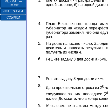
3.
Клетки доски 4×4 раскрашены в 4 
МЕХМАТ —
одной стороне; б) на одной диаго
ШКОЛЕ
ЛИТЕРАТУРА
ССЫЛКИ
4.
План Бесконечного города имее
губернатор на каждом перекрёст
губернатора заметил, что они едут
раз.
5.
На доске написано число. За оди
делитель и написать результат н
получить из числа 4.
6.
Решите задачу 3 для доски а) 6×6, 
7.
n
m
Решите задачу 3 для доски
×
.
8.
k
Дана произвольная строка из 2
чи
следующее за ним, последнее (2
далее. Докажите, что в конце конц
9.
N
человек не знакомы между собо