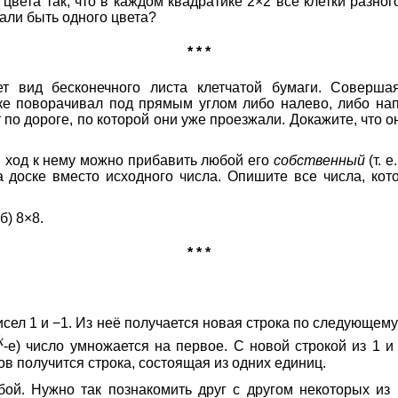
цвета так, что в каждом квадратике 2×2 все клетки разного
нали быть одного цвета?
* * *
т вид бесконечного листа клетчатой бумаги. Совершая
ке поворачивал под прямым углом либо налево, либо на
 по дороге, по которой они уже проезжали. Докажите, что он
н ход к нему можно прибавить любой его
собственный
(т. 
а доске вместо исходного числа. Опишите все числа, кот
б) 8×8.
* * *
сел 1 и −1. Из неё получается новая строка по следующем
k
-е) число умножается на первое. С новой строкой из 1 и
ов получится строка, состоящая из одних единиц.
й. Нужно так познакомить друг с другом некоторых из 