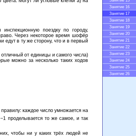
Занятие 15
 цвета. Могут ли угловые клетки а) на
Занятие 16
Занятие 17
Занятие 18
Занятие 19
 инспекционную поездку по городу,
Занятие 20
право. Через некоторое время шофёр
Занятие 21
и едут в ту же сторону, что и в первый
Занятие 22
Занятие 23
е. отличный от единицы и самого числа)
орые можно за несколько таких ходов
Занятие 24
Занятие 25
Занятие 26
у правилу: каждое число умножается на
 −1 проделывается то же самое, и так
них, чтобы ни у каких трёх людей не