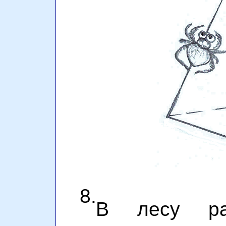
8.
В лесу ра