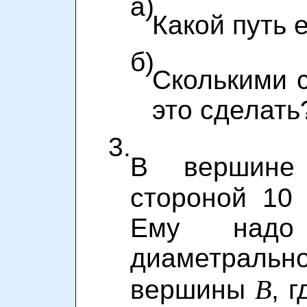
а)
Какой путь 
б)
Сколькими 
это сделать
3.
В верши
стороной 10
Ему надо
диаметральн
B
вершины
, 