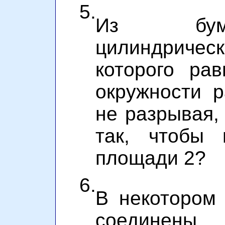
5.
Из бума
цилиндричес
которого ра
окружности 
не разрывая,
так, чтобы 
площади 2?
6.
В некотором 
соединены 