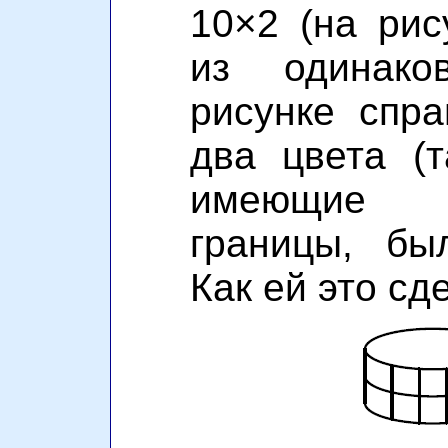
10×2 (на рис
из одинако
рисунке спра
два цвета (т
имеющие 
границы, бы
Как ей это сд