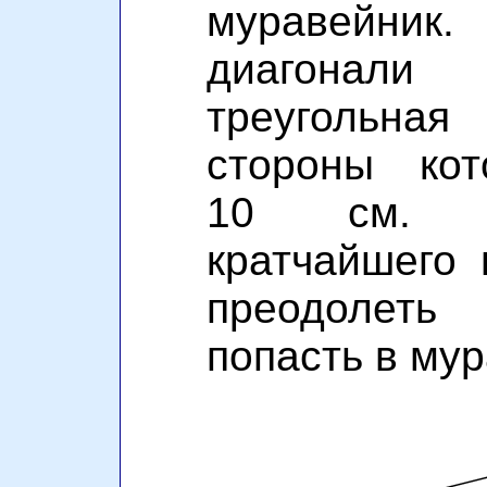
муравейни
диагона
треугольна
стороны ко
10 см. Н
кратчайшего 
преодолеть
попасть в мур