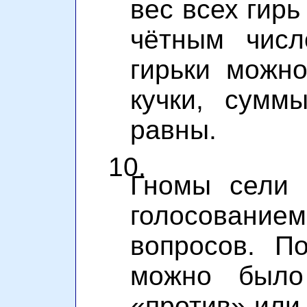
вес всех гирь
чётным числ
гирьки можн
кучки, сумм
равны.
10.
Гномы сели 
голосовани
вопросов. П
можно было 
«против» или