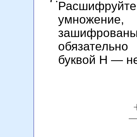
Расшифру
умножение
зашифрованы
обязательн
буквой Н — н