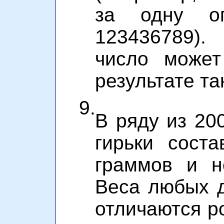
за одну оп
123436789).
число может
результате т
9.
В ряду из 20
гирьки сост
граммов и н
Веса любых д
отличаются ро