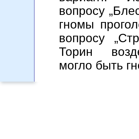
вопросу „Блес
гномы прогол
вопросу „Ст
Торин возд
могло быть г