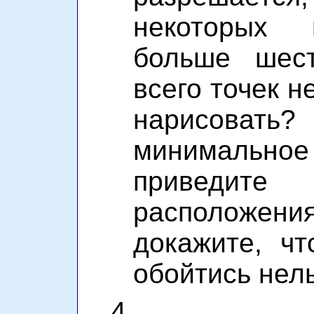
некоторых 
больше шест
всего точек н
нарисова
минимальн
приведи
расположе
докажите, ч
обойтись нель
4.