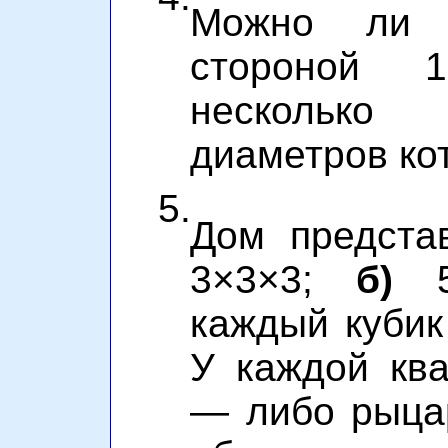
Можно ли 
стороной 
несколько
диаметров ко
5.
Дом предста
3×3×3;
б)
5×
каждый кубик
У каждой кв
— либо рыцар