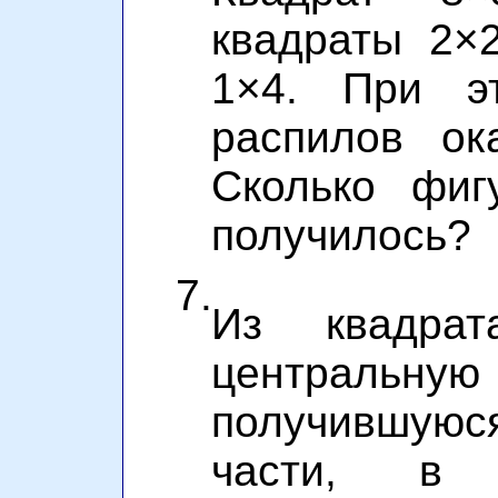
квадраты 2×
1×4. При э
распилов ок
Сколько фиг
получилось?
7.
Из квадра
центральную
получившую
части, в 