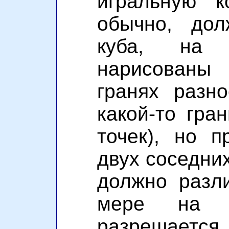
игральную к
обычно, до
куба, на 
нарисованы 
гранях разн
какой-то гра
точек), но 
двух соседних
должно разл
мере на 
разрешае