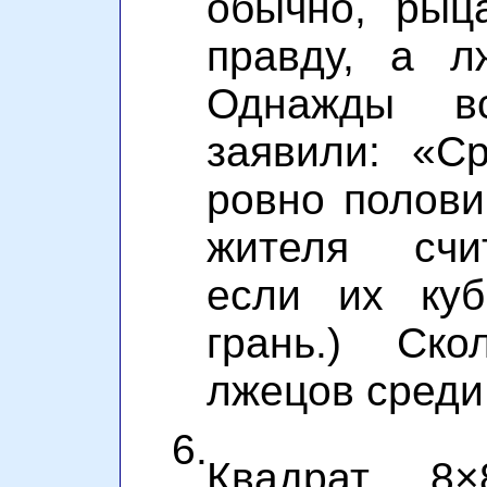
обычно, рыц
правду, а л
Однажды в
заявили: «С
ровно полов
жителя счи
если их ку
грань.) Ск
лжецов среди
6.
Квадрат 8