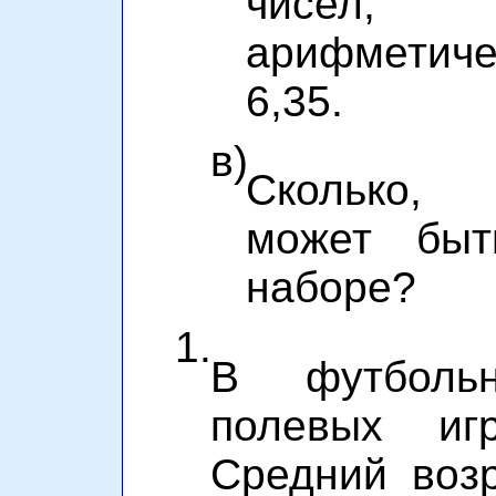
чисел
арифметиче
6,35.
в)
Сколько,
может быт
наборе?
1.
В футболь
полевых иг
Средний воз