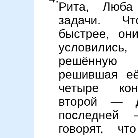
Рита, Люб
задачи. Ч
быстрее, он
условились
решённую 
решившая её
четыре ко
второй — 
последней 
говорят, ч