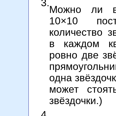
3.
Можно ли в
10×10 пост
количество з
в каждом к
ровно две зв
прямоуголь
одна звёздочк
может стоят
звёздочки.)
4.