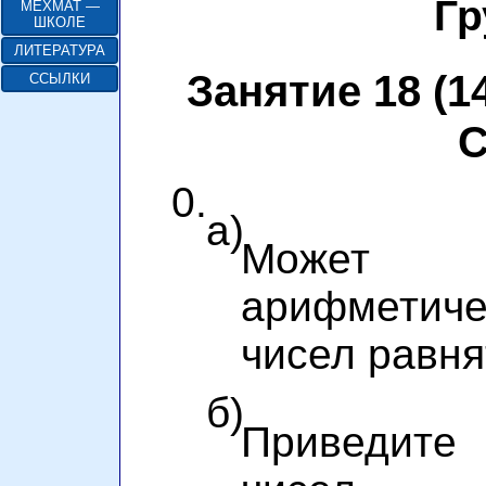
Гр
МЕХМАТ —
ШКОЛЕ
ЛИТЕРАТУРА
Занятие 18 (14
ССЫЛКИ
С
0.
а)
Может 
арифмети
чисел равня
б)
Приведите 