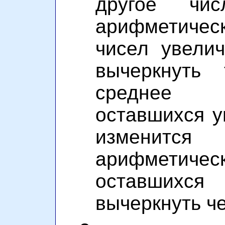
другое чи
арифметиче
чисел увели
вычеркнуть 
среднее а
оставшихся у
изменит
арифмет
оставшихс
вычеркнуть ч