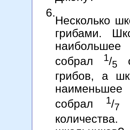
6.
Несколько шк
грибами. Шк
наибольшее 
1
собрал
/
о
5
грибов, а ш
наименьшее 
1
собрал
/
ч
7
количеств