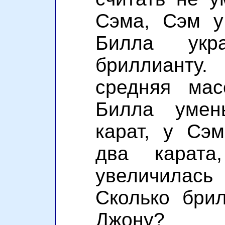
Сэма, Сэм у
Билла укр
бриллиант
средняя мас
Билла умен
карат, у Сэ
два карат
увеличилась
Сколько бри
Джону?