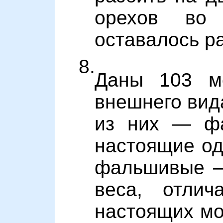
орехов во
оставалось р
8.
Даны 103 мо
внешнего вида
из них — фа
настоящие од
фальшивые —
веса, отлич
настоящих мо