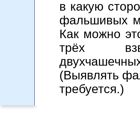
в какую стор
фальшивых м
Как можно эт
трёх вз
двухчашечны
(Выявлять ф
требуется.)