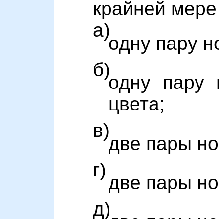
крайней мере
а)
одну пару н
б)
одну пару 
цвета;
в)
две пары но
г)
две пары но
д)