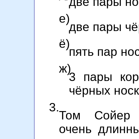
две пары но
е)
две пары чё
ё)
пять пар но
ж)
3 пары ко
чёрных нос
3.
Том Сойер 
очень длинн