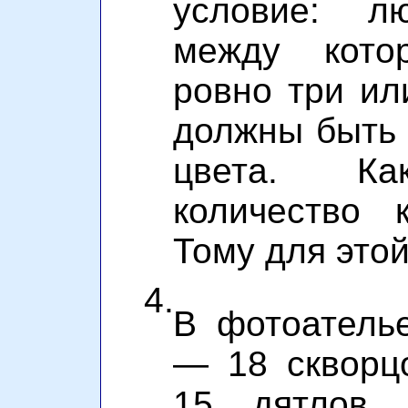
условие: л
между кото
ровно три ил
должны быть
цвета. Ка
количество 
Тому для это
4.
В фотоатель
— 18 скворцо
15 дятлов.