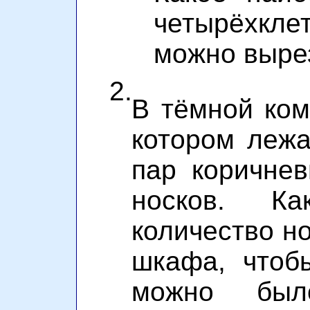
четырёхкл
можно вырез
2.
В тёмной ком
котором лежа
пар коричне
носков. Ка
количество но
шкафа, чтоб
можно был