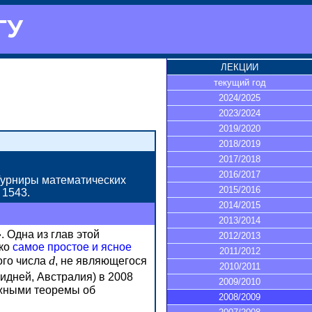
ГУ
ЛЕКЦИИ
текущий год
2024/2025
2023/2024
2019/2020
2018/2019
2017/2018
2016/2017
«Турниры математических
2015/2016
 1543.
2014/2015
2013/2014
 Одна из глав этой
2012/2013
ако
самое простое и ясное
2011/2012
d
ого
числа
,
не являющегося
2010/2011
дней, Австралия) в 2008
2009/2010
ожными теоремы об
2008/2009