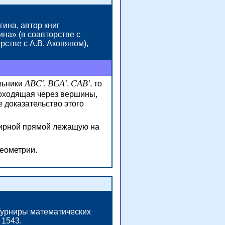
ина, автор книг
на» (в соавторстве с
стве с А.В. Акопяном),
ABC'
BCA'
CAB'
льники
,
,
, то
оходящая через вершины,
е доказательство этого
тирной прямой лежащую на
еометрии.
«Турниры математических
 1543.