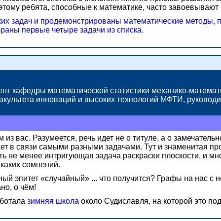
этому ребята, способные к математике, часто завоевывают
их задач и продемонстрированы математические методы, п
браны первые четыре задачи из списка.
цент кафедры математической статистики механико-математ
ультета инноваций и высоких технологий МФТИ, руководи
м из вас. Разумеется, речь идет не о титуле, а о замечател
ет в связи самыми разными задачами. Тут и знаменитая про
уть не менее интригующая задача раскраски плоскости, и мн
каких сомнений.
ый эпитет «случайный» ... что получится? Графы на нас с 
ано,
о чём!
аботала
зимняя школа
около Судиславля, на которой это по