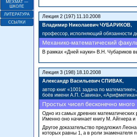
МЕХМАТ —
ШКОЛЕ
ЛИТЕРАТУРА
Лекция 2 (197) 11.10.2008
ССЫЛКИ
Владимир Николаевич ЧУБАРИКОВ,
профессор, исполняющий обязанности де
Механико-математический факул
В рамках «Дней науки» В.Н. Чубариков в
Лекция 3 (198) 18.10.2008
Александр Васильевич СПИВАК,
автор книг «1001 задача по математике
боёв имени А.П. Савина», «Арифметика»
Простых чисел бесконечно много
Одно из самых древних математических 
Именно оно начинает книгу М. Айгнера и
Другое доказательство предложил Леона
которых
равны 1,
а в роли знаменателя по