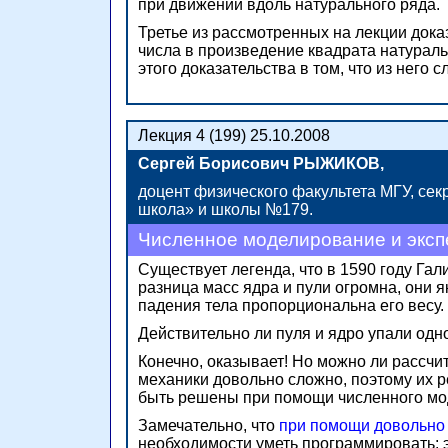
при движении вдоль натурального ряда.
Третье из рассмотренных на лекции док
числа в произведение квадрата натураль
этого доказательства в том, что из него
Лекция 4 (199) 25.10.2008
Сергей Борисович РЫЖИКОВ,
доцент физического факультета МГУ, сек
школа» и школы №179.
Численное моделирование и эксп
Существует легенда, что в 1590 году Га
разница масс ядра и пули огромна, они 
падения тела пропорциональна его весу.
Действительно ли пуля и ядро упали од
Конечно, оказывает! Но можно ли рассчи
механики довольно сложно, поэтому их р
быть решены при помощи численного мо
Замечательно, что
при помощи довольно 
необходимости уметь программировать: эт