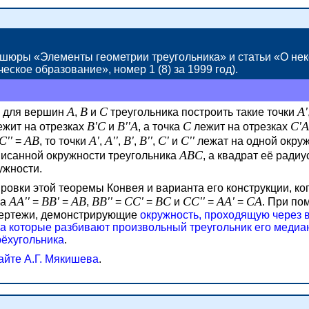
рошюры «Элементы геометрии треугольника» и статьи «О не
ческое образование», номер
1 (8)
за 1999 год).
A
B
C
A'
ли для вершин
,
и
треугольника построить такие точки
B'C
B''A
C
C'A
жит на отрезках
и
, а точка
лежит на отрезках
C''
AB
A'
A''
B'
B''
C'
C''
=
,
то точки
,
,
,
,
и
лежат на одной
окру
ABC
писанной окружности треугольника
, а квадрат её ради
ужности.
вки этой теоремы Конвея и варианта его конструкции, ко
AA''
BB'
AB
BB''
CC'
BC
CC''
AA'
CA
ва
=
=
,
=
=
и
=
=
.
При по
чертежи, демонстрирующие
окружность, проходящую через 
на которые разбивают произвольный треугольник его меди
ёхугольника
.
айте А.Г. Мякишева
.