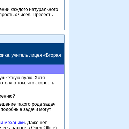
ении каждого натурального
простых чисел. Прелесть
зике
, учитель лицея «Вторая
мушкетную пулю. Хотя
теля о том, что скорость
ижению?
ешение такого рода задач
 подобные задачи могут
чи механики
. Даже нет
её аналоге в Open Office).