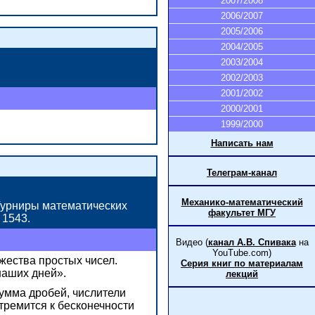
2007/2008
2006/2007
2005/2006
2004/2005
2003/2004
2002/2003
2001/2002
2000/2001
1999/2000
Написать нам
Телеграм-канал
Механико-математический
«Турниры математических
факультет МГУ
 1543.
Видео (
канал А.В. Спивака
на
YouTube.com)
жества простых чисел.
Серия книг по материалам
наших дней».
лекций
умма дробей, числители
стремится к бесконечности