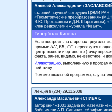
Алексей Александрович ЗАСЛАВСКИЙ
старший научный сотрудник ЦЭМИ РАН, п
«Геометрические преобразования» (МЦНМ
В.Ю. Протасовым и Д.И. Шарыгиным), «Ге
член редколлегии журнала «Квант».
Гипербола Кипера
Если построить на сторонах треугольник
AA'
BB'
CC'
прямые
,
,
пересекутся в одно
центр тяжести и ортоцентр (точку пересе
факта, ранее, видимо, неизвестное, и до
Иллюстрацию
, выполненную в программ
ней точку.
Помимо школьной программы, слушатели
Лекция 9 (204) 29.11.2008
Александр Васильевич СПИВАК,
автор книг «1001 задача по математике
боёв имени А.П. Савина», «Арифметика»