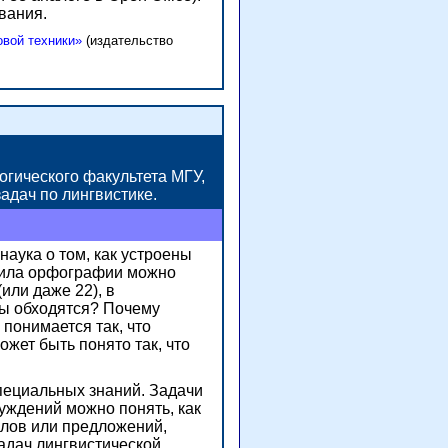
вания.
овой техники»
(издательство
огического факультета МГУ,
адач по лингвистике.
наука о том, как устроены
авила орфографии можно
 (или
даже 22),
в
цы обходятся? Почему
понимается так, что
ожет быть понято так, что
пециальных знаний. Задачи
уждений можно понять, как
слов или предложений,
адач лингвистической