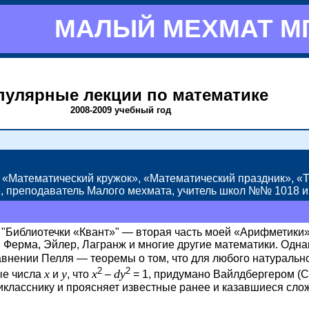
МАЛЫЙ МЕХМАТ М
пулярные лекции по математике
2008-2009 учебный год
», «Математический кружок», «Математический праздник», 
, преподаватель Малого мехмата, учитель школ
№№ 1018
и
 "Библиотечки «Квант»" — вторая часть моей «Арифметики».
 Ферма, Эйлер, Лагранж и многие другие математики. Одн
авнении
Пелля —
теоремы о том, что для любого натуральн
2
2
x
y
x
dy
ые числа
и
,
что
–
= 1,
придумано Вайлдбергером (Си
микласснику и проясняет известные ранее и казавшиеся сл