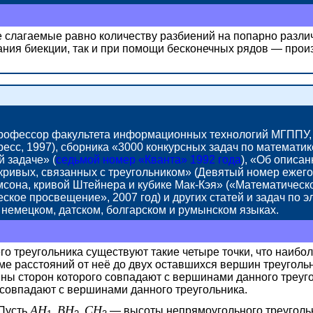
е слагаемые равно количеству разбиений на попарно разли
зания биекции, так и при помощи бесконечных рядов — про
профессор факультета информационных технологий МГППУ, 
ресс, 1997), сборника «3000 конкурсных задач по математи
 задаче» (
седьмой номер «Кванта»
1992 года
),
«Об описан
 кривых, связанных с треугольником» (Девятый номер ежег
сона, кривой Штейнера и кубике Мак-Кэя» («Математичес
ческое просвещение»,
2007 год)
и других статей и задач по 
 немецком, датском, болгарском и румынском языках.
о треугольника существуют такие четыре точки, что наибо
ме расстояний от неё до двух оставшихся вершин треугольн
ны сторон которого совпадают с вершинами данного треуго
 совпадают с вершинами данного треугольника.
АН
ВН
СН
Пусть
,
,
—
высоты непрямоугольного треугол