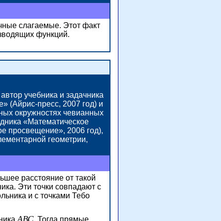
чные слагаемые. Этот факт
изводящих функций.
автор учебника и задачника
ке» (Айрис-пресс,
2007 год)
и
ных окружностях чевианных
одника «Математическое
кое просвещение»,
2006 год),
элементарной геометрии,
льшее расстояние от такой
ика. Эти точки совпадают с
льника и с точками Тебо
АВС
ьника
. Тогда прямые