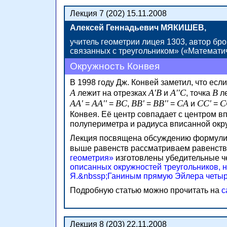
Лекция 7 (202) 15.11.2008
Алексей Геннадьевич МЯКИШЕВ,
учитель геометрии лицея 1303, автор б
связанных с треугольником» («Математи
Окружность Конвея
В 1998 году Дж. Конвей заметил, что ес
A
A'B
A''C
B
лежит на отрезках
и
, точка
ле
AA'
AA''
BC
BB'
BB''
CA
CC'
C
=
=
,
=
=
и
=
Конвея. Её центр совпадает с центром в
полупериметра и радиуса вписанной окр
Лекция посвящена обсуждению формулиро
выше равенств рассматриваем равенст
геометрия»
изготовлены убедительные 
описанных окружностей треугольников, 
Я.&nbssp;Ганиным прямую Эйлера четыр
Подробную статью можно прочитать на
с
Лекция 8 (203) 22.11.2008