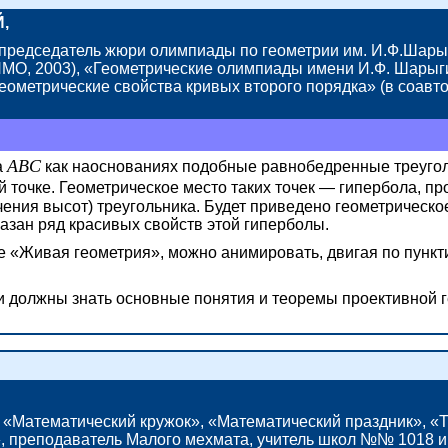
,
редседатель жюри олимпиады по геометрии им. И.Ф.Шарыг
О, 2003), «Геометрические олимпиады имени И.Ф. Шарыги
ометрические свойства кривых второго порядка» (в соавтор
ABC
а
как наоснованиях подобные равнобедренные треуго
й точке. Геометрическое место таких
точек —
гипербола, пр
чения высот) треугольника. Будет приведено геометрическо
казан ряд красивых свойств этой гиперболы.
е «Живая геометрия», можно анимировать, двигая по пунк
 должны знать основные понятия и теоремы проективной г
», «Математический кружок», «Математический праздник», 
, преподаватель Малого мехмата, учитель школ
№№ 1018
и