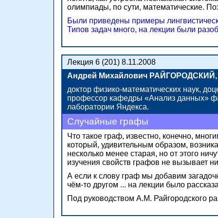
олимпиады, по сути, математические. По
Были приведены примеры лингвистическ
Типов задач много, на лекции были разо
Лекция 6 (201) 8.11.2008
Андрей Михайлович РАЙГОРОДСКИЙ,
доктор физико-математических наук, до
профессор кафедры «Анализ данных» фак
лаборатории Яндекса.
Случайные графы
Что такое граф, известно, конечно, многи
который, удивительным образом, возника
несколько менее старая, но от этого нич
изучения свойств графов
не вызывает
ни
А если к слову граф мы добавим загадочн
чём-то другом ... на лекции было рассказ
Под руководством А.М. Райгородского р