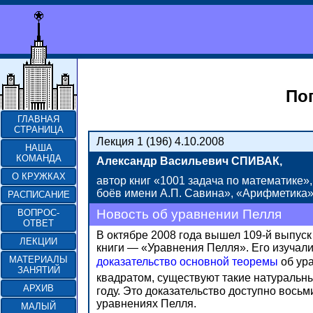
По
ГЛАВНАЯ
СТРАНИЦА
Лекция 1 (196) 4.10.2008
НАША
КОМАНДА
Александр Васильевич СПИВАК,
О КРУЖКАХ
автор книг «1001 задача по математике
боёв имени А.П. Савина», «Арифметика»
РАСПИСАНИЕ
Новость об уравнении Пелля
ВОПРОС-
ОТВЕТ
В октябре 2008 года вышел 109-й выпуск
ЛЕКЦИИ
книги — «Уравнения Пелля».
Его изучали
МАТЕРИАЛЫ
доказательство основной теоремы
об ур
ЗАНЯТИЙ
квадратом, существуют такие натуральн
АРХИВ
году. Это доказательство доступно вось
уравнениях Пелля.
МАЛЫЙ