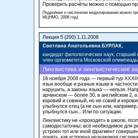
Проверить расчёты можно с помощью пр
Подробнее о численном моделировании можно про
МЦНМО,
2008 год).
Лекция 5 (200) 1.11.2008
Светлана Анатольевна БУРЛАК,
кандидат филологических наук, старший
член оргкомитета Московской олимпиады 
Лингвистика и лингвистические з
16 ноября 2008 года — первый тур XXX
язык вообще и разные языки в частности
нарушить, а
законы языка —
нельзя. Нап
арчинском —
более 30,
в английском 2,
а
коровий и совиный, но
не совий
и корови
улыбнулся отец
(а не сын
или, например,
улыбнулся сын... Или по ситуации.
Лингвистику
не «проходят»
в школе, поэ
cамодостаточны: всё необходимое для р
устроен тот или иной фрагмент совершен
понять, как устроена незнакомая систем