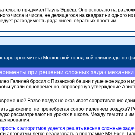
азательств придумал Пауль Эрдёш. Оно основано на разлож
ного числа и числа,
не делящегося
на квадрат
ни одного
из 
 следует расходимость ряда чисел, обратных простым.
ретарь оргкомитета
Московской городской олимпиады по фи
ерименты при решении сложных задач механики
лилео Галилей бросил с Пизанской башни пушечное ядро и 
якобы упали одновременно, опровергнув утверждение Аристо
новременно? Разве воздух не оказывает сопротивление дв
тать движение, не пренебрегая сопротивлением воздуха? Р
едко рассматривают на уроках в школе. Между тем эти и им
делирования.
простых алгоритмов удаётся решать весьма сложные зада
и алгоритмы легко реализовать в программе MS Excel (или 