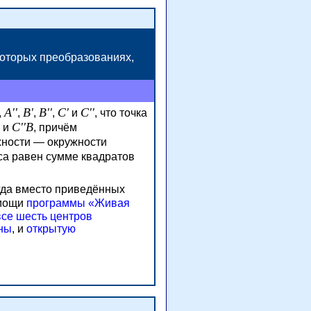
которых преобразованиях,
A''
B'
B''
C'
C''
,
,
,
,
и
, что точка
C''B
и
, причём
жности —
окружности
уса равен сумме квадратов
гда вместо приведённых
мощи
программы «Живая
все шесть центров
аны
, и
открытую