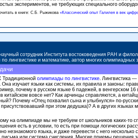
остых экспериментов,
не требующих
специального оборудо
читать в книге: С.Б. Рыжикова
«Классический опыт Галилея в век цифр
 научный сотрудник Института востоковедения РАН и филол
по лингвистике и математике, автор многих олимпиадных з
адачи
IX Традиционной
олимпиады по лингвистике
.
Лингвистика —
. Она изучает языки как системы, их правила и законы: пр
ример, почему в русском языке 6 падежей, в венгерском 16
 в китайском вовсе нет? Как арчинцы справляются, а китай
ный? Почему «Отец похвалил сына и улыбнулся» по-русски 
 присутствовавший при этом дедушка)?
А в других
языках м
тому на олимпиаде мы
не требуем
от школьников каких-то с
ешения есть в условии,
то есть
при помощи логических расс
но незнакомого языка, и даже перевести с него несколько 
а письма или система счисления. Многие приемы решения з