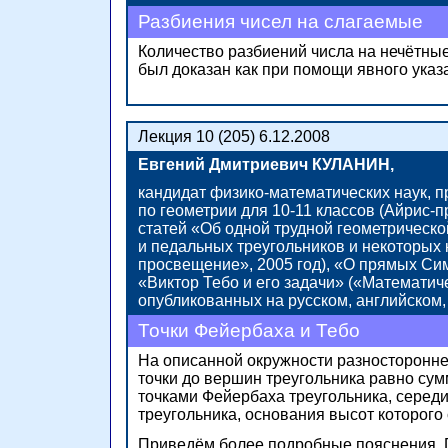
Разбиения чисел на слагаемые
Количество разбиений числа на нечётны
был доказан как при помощи явного ука
Лекция 10 (205) 6.12.2008
Евгений Дмитриевич КУЛАНИН,
кандидат физико-математических наук, 
по геометрии для 10-11 классов (Айрис-п
статей
«Об одной
трудной геометрической
и педальных треугольников и некоторых
просвещение»,
2005 год),
«О прямых
Сим
«Виктор Тебо и его задачи» («Математи
опубликованных на русском, английском,
Точки Фейербаха и Тебо
На описанной окружности разностороннег
точки до вершин треугольника равно сум
точками Фейербаха треугольника, середи
треугольника, основания высот которого
Приведём более подробные пояснения. 