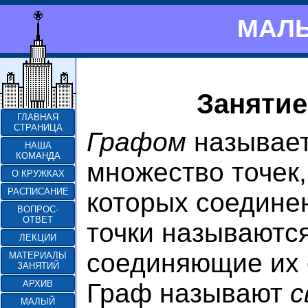
МАЛЫ
Занятие
ГЛАВНАЯ
СТРАНИЦА
Графом
называет
НАША
КОМАНДА
множество точек,
О КРУЖКАХ
РАСПИСАНИЕ
которых соедине
ВОПРОС-
ОТВЕТ
точки называютс
ЛЕКЦИИ
соединяющие их
МАТЕРИАЛЫ
ЗАНЯТИЙ
Граф называют
с
АРХИВ
МАЛЫЙ