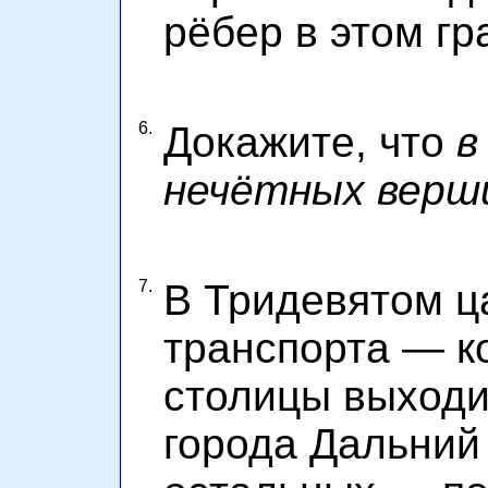
рёбер в этом г
6.
Докажите, что
в
нечётных верш
7.
В Тридевятом ц
транспорта —
к
столицы выход
города
Дальний