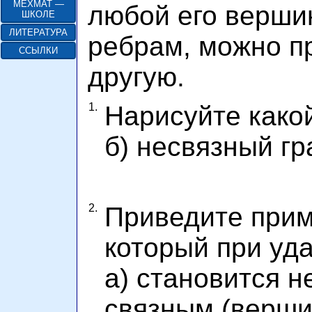
МЕХМАТ —
любой его вершин
ШКОЛЕ
ЛИТЕРАТУРА
ребрам, можно п
ССЫЛКИ
другую.
1.
Нарисуйте како
б) несвязный
гр
2.
Приведите прим
который при уд
а) становится
н
связным (верши