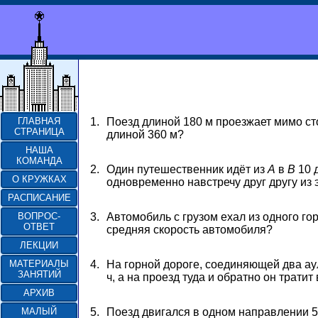
1.
Поезд длиной 180 м проезжает мимо ст
ГЛАВНАЯ
СТРАНИЦА
длиной 360 м?
НАША
КОМАНДА
2.
Один путешественник идёт из
A
в
B
10 
О КРУЖКАХ
одновременно навстречу друг другу из 
РАСПИСАНИЕ
3.
Автомобиль с грузом ехал из одного го
ВОПРОС-
ОТВЕТ
средняя скорость автомобиля?
ЛЕКЦИИ
4.
На горной дороге, соединяющей два аула
МАТЕРИАЛЫ
ЗАНЯТИЙ
ч, а на проезд туда и обратно он трати
АРХИВ
5.
Поезд двигался в одном направлении 5,
МАЛЫЙ