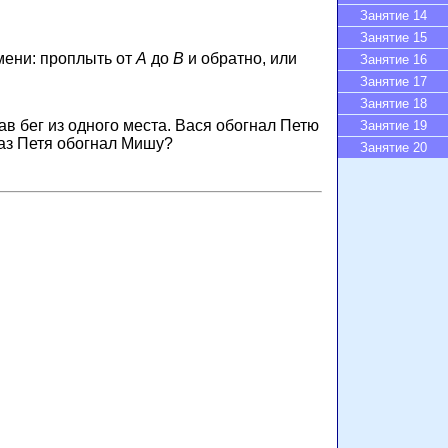
Занятие 14
Занятие 15
емени: проплыть
от
A
до
B
и обратно, или
Занятие 16
Занятие 17
Занятие 18
ав бег из одного места. Вася обогнал Петю
Занятие 19
аз Петя обогнал Мишу?
Занятие 20