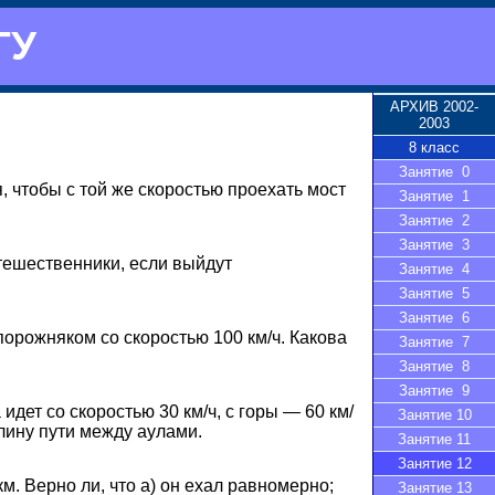
ГУ
АРХИВ 2002-
2003
8 класс
Занятие 0
 чтобы с той же скоростью проехать мост
Занятие 1
Занятие 2
Занятие 3
тешественники, если выйдут
Занятие 4
Занятие 5
Занятие 6
порожняком со скоростью
100 км/ч.
Какова
Занятие 7
Занятие 8
Занятие 9
идет со скоростью 30 км/ч, с горы — 60 км/
Занятие 10
длину пути между аулами.
Занятие 11
Занятие 12
м. Верно ли, что
а) он
ехал равномерно;
Занятие 13