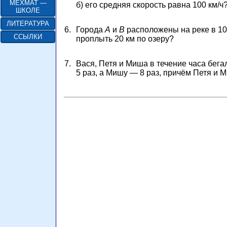
МЕХМАТ —
б) его
средняя скорость равна
100 км/ч
ШКОЛЕ
ЛИТЕРАТУРА
6.
Города
A
и
B
расположены на реке в
10
ССЫЛКИ
проплыть
20 км
по озеру?
7.
Вася, Петя и Миша в течение часа бега
5 раз,
а
Мишу —
8 раз,
причём Петя и М