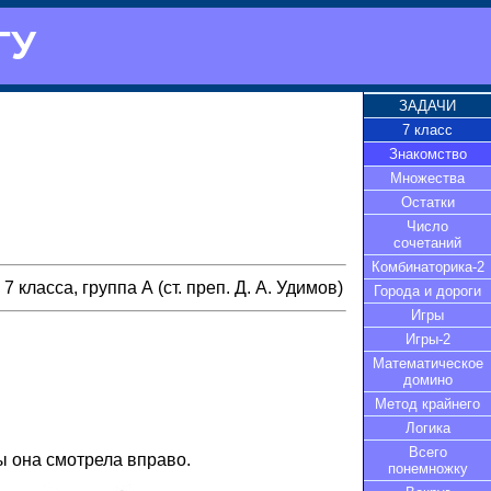
ГУ
ЗАДАЧИ
7 класс
Знакомство
Множества
Остатки
Число
сочетаний
Комбинаторика-2
7 класса, группа А (ст. преп. Д. А. Удимов)
Города и дороги
Игры
Игры-2
Математическое
домино
Метод крайнего
Логика
Всего
ы она смотрела вправо.
понемножку