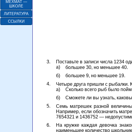
МЕХМАТ —
ШКОЛЕ
ЛИТЕРАТУРА
ССЫЛКИ
3.
Поставьте в записи числа 1234 оди
а)
большее 30, но меньшее 40.
б)
большее 9, но меньшее 19.
4.
Четыре друга пришли с рыбалки. Ка
а)
Сколько всего рыб было пой
б)
Сможете ли вы узнать, каков
5.
Семь матрешек разной величины
Например, если обозначить матреш
7654321 и 1436752 — недопустим
6.
На кружке каждая девочка знако
наименьшее количество школьник