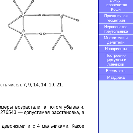
Вокруг
неравенства
Коши
Праздничная
геометрия
Неравенство
треугольника
Множители и
делители
Инварианты
Построения
циркулем и
линейкой
Весомость
Матдрака
чисел: 7, 9, 14, 14, 19, 21.
меры возрастали, а потом убывали.
 1276543 — допустимая расстановка, а
 девочками и с 4 мальчиками. Какое