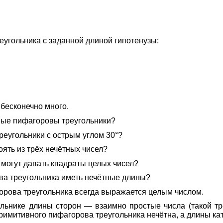
угольника с заданной длиной гипотенузы:
 бесконечно много.
ые пифагоровы треугольники?
еугольники с острым углом 30°?
ять из трёх нечётных чисел?
4 могут давать квадраты целых чисел?
ова треугольника иметь нечётные длины?
орова треугольника всегда выражается целым числом.
льнике длины сторон — взаимно простые числа (такой т
примитивного пифагорова треугольника нечётна, а длины ка