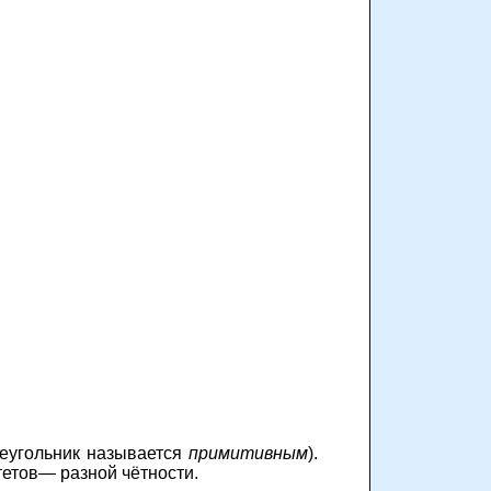
реугольник называется
примитивным
).
тетов— разной чётности.