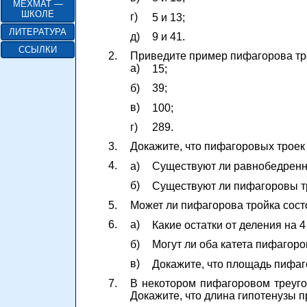
МЕХМАТ —
ШКОЛЕ
г)
5 и 13;
ЛИТЕРАТУРА
д)
9 и 41.
ССЫЛКИ
2.
Приведите пример пифагорова тре
а)
15;
б)
39;
в)
100;
г)
289.
3.
Докажите, что пифагоровых троек
4.
а)
Существуют ли равнобедренн
б)
Существуют ли пифагоровы тр
5.
Может ли пифагорова тройка состо
6.
а)
Какие остатки от деления на 
б)
Могут ли оба катета пифагор
в)
Докажите, что площадь пифаг
7.
В некотором пифагоровом треуго
Докажите, что длина гипотенузы 