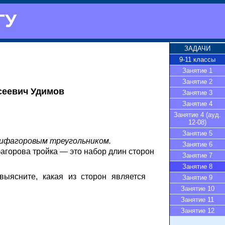
ГУ
ЗАДАЧИ
9-11 классы
Занятие 1
Занятие 2
сеевич Удимов
Занятие 3
Занятие 4
Занятие 4 (ауд.
12-08)
Занятие 5
ифагоровым треугольником.
Занятие 6
агорова тройка — это набор длин сторон
Занятие 7
Занятие 8
выясните, какая из сторон является
Занятие 9
Занятие 10
Занятие 11
Занятие 12