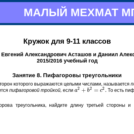
МАЛЫЙ МЕХМАТ М
Кружок для 9-11 классов
 Евгений Александрович Асташов и Даниил Алек
2015/2016 учебный год
Занятие 8. Пифагоровы треугольники
сторон которого выражаются целыми числами, называется
п
2
2
2
+
=
.
ется
пифагоровой тройкой,
если
a
b
c
То есть пиф
a
2
+
b
2
=
c
2
.
рова треугольника, найдите длину третьей стороны и 