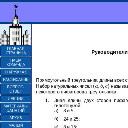
ГЛАВНАЯ
Руководители
СТРАНИЦА
НАША
КОМАНДА
О КРУЖКАХ
РАСПИСАНИЕ
Прямоугольный треугольник, длины всех 
(
,
,
)
Набор натуральных чисел
a
b
c
называ
(
a
,
b
,
c
)
ВОПРОС-
ОТВЕТ
некоторого пифагорова треугольника.
ЛЕКЦИИ
1.
Зная длины двух сторон пифаго
гипотенузой:
МАТЕРИАЛЫ
а)
ЗАНЯТИЙ
3 и 5;
АРХИВ
б)
24 и 25;
МАЛЫЙ
в)
8 и 15;