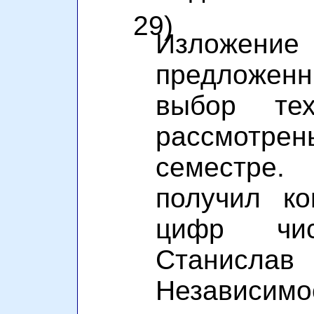
29)
Изложе
предложен
выбор тех
рассмотр
семестре
получил к
цифр чи
Станисла
Независ