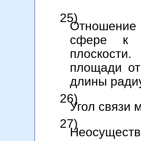
25)
Отношение
сфере к 
плоскост
площади от
длины радиу
26)
Угол связи 
27)
Неосущест