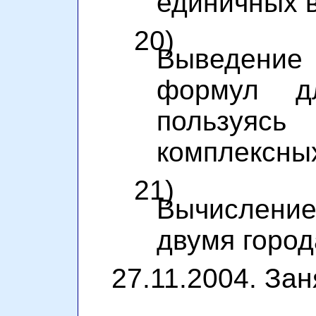
единичных в
20)
Выведение 
формул д
пользуя
комплексных
21)
Вычисление
двумя город
27.11.2004. Зан