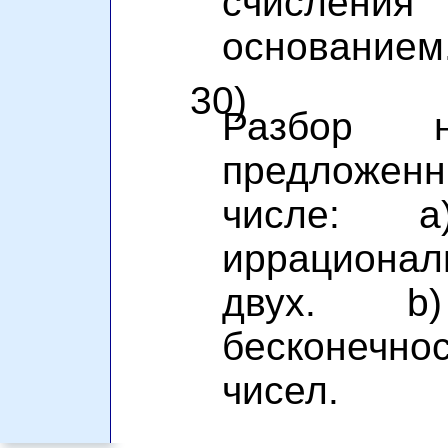
счисления
основанием
30)
Разбор н
предложенн
числе: a)
иррациона
двух. b)
бесконечно
чисел.