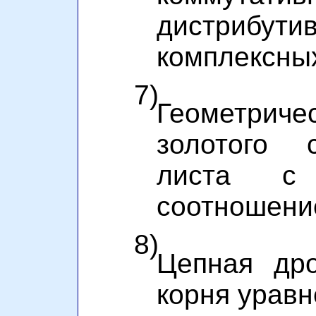
дистриб
комплексных
7)
Геометрич
золотого 
листа с 
соотношени
8)
Цепная дро
корня уравне