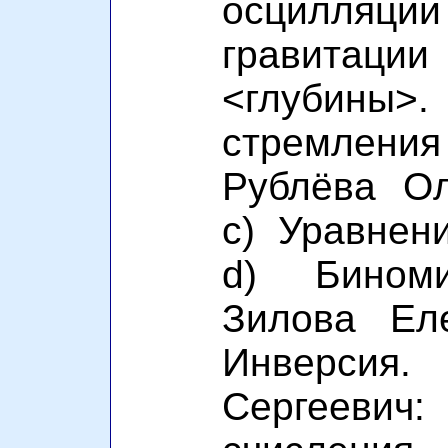
осцилляци
гравитации
<глубины>.
стремления 
Рублёва Ол
c) Уравнен
d) Биноми
Зилова Ел
Инверси
Сергеев