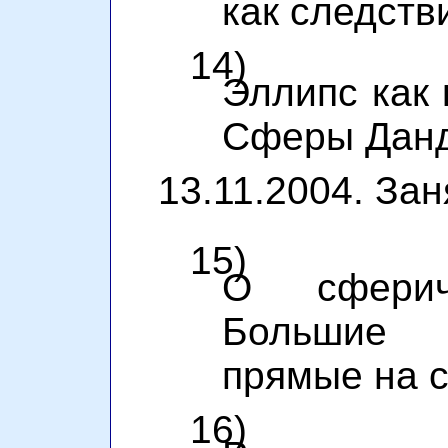
как следств
14)
Эллипс как 
Сферы Данд
13.11.2004. Зан
15)
О сфериче
Большие 
прямые на 
16)