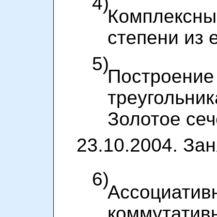
4)
Комплексны
степени из 
5)
Построе
треугольни
Золотое сеч
23.10.2004. Зан
6)
Ассоциативн
коммут