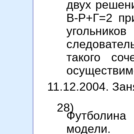
двух решен
В-Р+Г=2 пр
угольник
следовател
такого соч
осуществим
11.12.2004. Зан
28)
Футболин
модели.