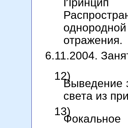
Принц
Распрост
однородно
отражения.
6.11.2004. Заня
12)
Выведение 
света из пр
13)
Фокальное