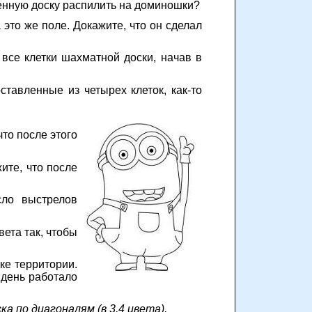
енную доску распилить на доминошки?
это же поле. Докажите, что он сделал
все клетки шахматной доски, начав в
тавленные из четырех клеток, как-то
что после этого
ите, что после
сло выстрелов
вета так, чтобы
ке территории.
т день работало
а по диагоналям (в 3,4 цвета).