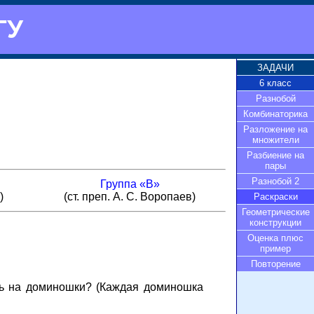
ГУ
ЗАДАЧИ
6 класс
Разнобой
Комбинаторика
Разложение на
множители
Разбиение на
пары
Разнобой 2
Группа «В»
)
(ст. преп. А. С. Воропаев)
Раскраски
Геометрические
конструкции
Оценка плюс
пример
Повторение
ть на доминошки? (Каждая доминошка