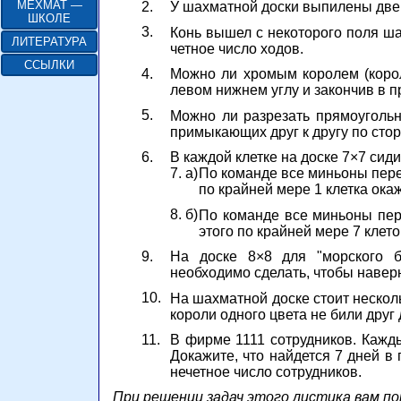
МЕХМАТ —
2.
У шахматной доски выпилены две
ШКОЛЕ
3.
Конь вышел с некоторого поля ша
ЛИТЕРАТУРА
четное число ходов.
ССЫЛКИ
4.
Можно ли хромым королем (корол
левом нижнем углу и закончив в 
5.
Можно ли разрезать прямоугольни
примыкающих друг к другу по сто
6.
В каждой клетке на доске 7×7 сиди
7. а)
По команде все миньоны переп
по крайней мере 1 клетка ока
8. б)
По команде все миньоны пере
этого по крайней мере 7 клет
9.
На доске 8×8 для "морского б
необходимо сделать, чтобы навер
10.
На шахматной доске стоит несколь
короли одного цвета не били друг 
11.
В фирме 1111 сотрудников. Кажды
Докажите, что найдется 7 дней в 
нечетное число сотрудников.
При решении задач этого листика вам пом