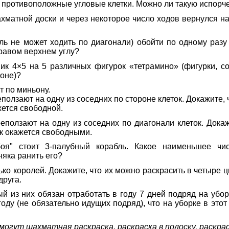
 противоположные угловые клетки. Можно ли такую испорч
хматной доски и через некоторое число ходов вернулся на 
ь не может ходить по диагонали) обойти по одному разу 
правом верхнем углу?
к 4×5 на 5 различных фигурок «тетрамино» (фигурки, сос
роне)?
т по миньону.
олзают на одну из соседних по стороне клеток. Докажите, 
жется свободной.
ползают на одну из соседних по диагонали клеток. Докаж
ок окажется свободными.
оя" стоит 3-палубный корабль. Какое наименьшее чи
няка ранить его?
ко королей. Докажите, что их можно раскрасить в четыре ц
друга.
й из них обязан отработать в году 7 дней подряд на убор
году (не обязательно идущих подряд), что на уборке в это
огут шахматная раскраска, раскраска в полоску, раскраск