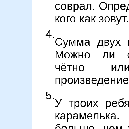
соврал. Опред
кого как зовут.
4.
Сумма двух 
Можно ли ск
чётно ил
произведени
5.
У троих реб
карамельк
больше, чем 