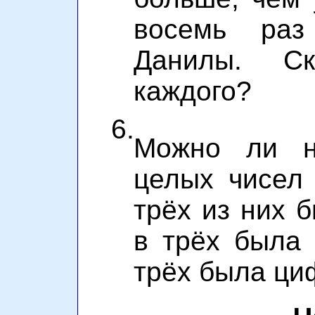
восемь ра
Данилы. С
каждого?
6.
Можно ли н
целых чисел 
трёх из них 
в трёх была
трёх была ци