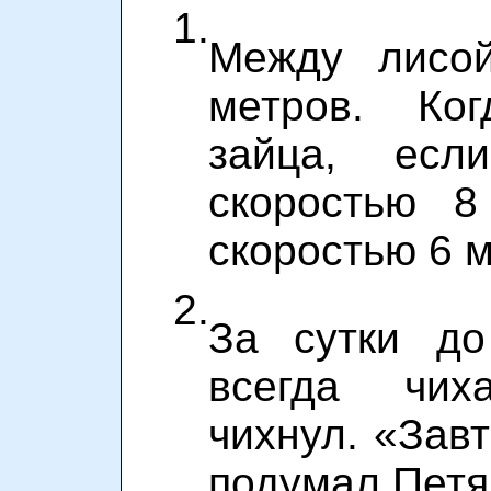
1.
Между лисо
метров. Ко
зайца, ес
скоростью 
скоростью 6 м
2.
За сутки до
всегда чих
чихнул. «Зав
подумал Петя