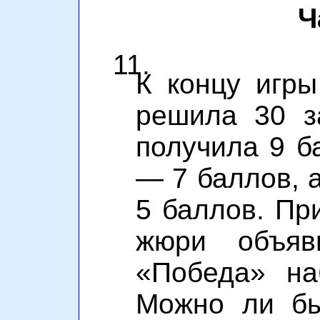
Ч
11.
К концу игр
решила 30 з
получила 9 б
— 7 баллов, 
5 баллов. Пр
жюри объяв
«Победа» на
Можно ли бы