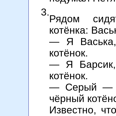
3.
Рядом сидя
котёнка: Вась
— Я Васька,
котёнок.
— Я Барсик,
котёнок.
— Серый — Б
чёрный котёно
Известно, чт