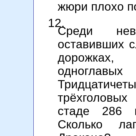
жюри плохо п
12.
Среди нев
оставивших 
дорожках
одноглавых
Тридцати
трёхголовых
стаде 286 
Сколько ла